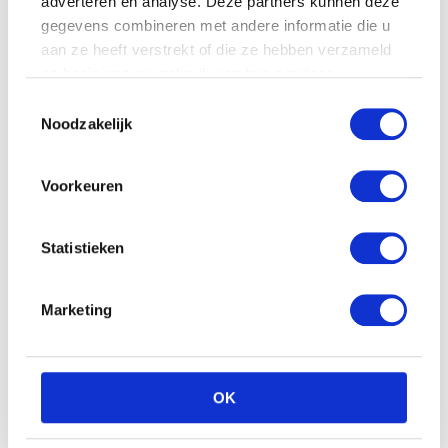
adverteren en analyse. Deze partners kunnen deze
gegevens combineren met andere informatie die u
aan ze heeft verstrekt of die ze hebben verzameld
op basis van uw gebruik van hun services.
INSPIRATIE: BABYKAMER COMING KIDS SALTY
Toestemmingsselectie
MET LEDIKANT, COMMODE EN LINNENKAST
Noodzakelijk
Voorkeuren
Statistieken
Marketing
OK
VERGEET BABY ROZE EN BABY BLAUW!