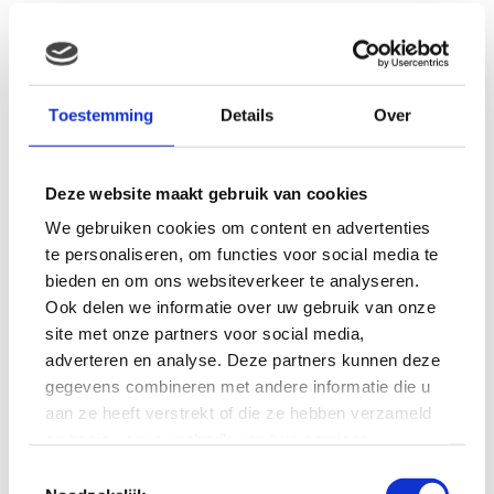
Schrijf je hier in voor onze nieuwsbrief en ontvang
gratis cadeautjes
, exclusieve kortingen, tips en
meer. Speciaal voor tijdens de zwangerschap, het
moederschap en je baby.
Toestemming
Details
Over
Gratis tijdschriften, gratis zwangerschapsboxen,
gratis knuffeldoekje en heel veel meer. Hoe leuk is
Deze website maakt gebruik van cookies
dat!
We gebruiken cookies om content en advertenties
Je ontvangt o.a. in je mailbox:
te personaliseren, om functies voor social media te
bieden en om ons websiteverkeer te analyseren.
Gratis cadeautjes
Ook delen we informatie over uw gebruik van onze
Gratis knuffeldoekje
site met onze partners voor social media,
adverteren en analyse. Deze partners kunnen deze
Gratis babydozen op een rijtje
gegevens combineren met andere informatie die u
Gratis babymutsje
aan ze heeft verstrekt of die ze hebben verzameld
op basis van uw gebruik van hun services.
Gratis tijdschriften
Toestemmingsselectie
Exclusieve kortingen en aanbiedingen