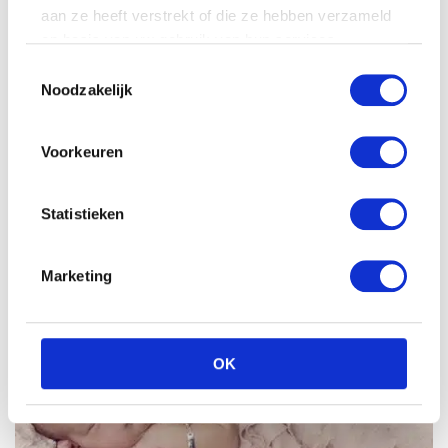
aan ze heeft verstrekt of die ze hebben verzameld
op basis van uw gebruik van hun services.
Toestemmingsselectie
Noodzakelijk
Voorkeuren
Statistieken
NIEUW SCHOOLJAAR, NIEUWE KANSEN (EN
Marketing
NIEUWE SCHOOLSPULLEN)
OK