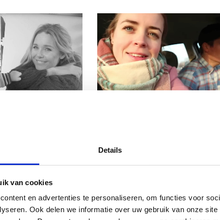
KE VLOG: BABY
JASPER & MARTHE VLOG:
N HET BERUCHTE 8
NIEUWE TATTOO,
PRONGETJE
KERSTSHOPPEN EN
PAPALIEFDE!
Details
ik van cookies
ontent en advertenties te personaliseren, om functies voor soc
lyseren. Ook delen we informatie over uw gebruik van onze site