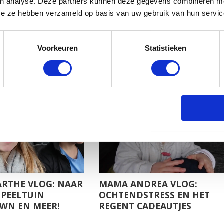
en analyse. Deze partners kunnen deze gegevens combineren met
 die ze hebben verzameld op basis van uw gebruik van hun servic
LOG: EERSTE
MAMA CARIEN VLOG: 11
 EN NAAR HET
MAANDEN OUD EN DE
Voorkeuren
Statistieken
IEBUREAU MET
FAVORIETEN VAN NILS
ARTHE VLOG: NAAR
MAMA ANDREA VLOG:
SPEELTUIN
OCHTENDSTRESS EN HET
WN EN MEER!
REGENT CADEAUTJES