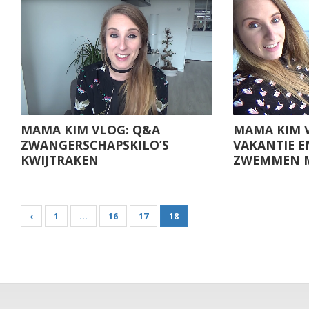
MAMA KIM VLOG: Q&A
MAMA KIM V
ZWANGERSCHAPSKILO’S
VAKANTIE E
KWIJTRAKEN
ZWEMMEN M
‹
1
…
16
17
18