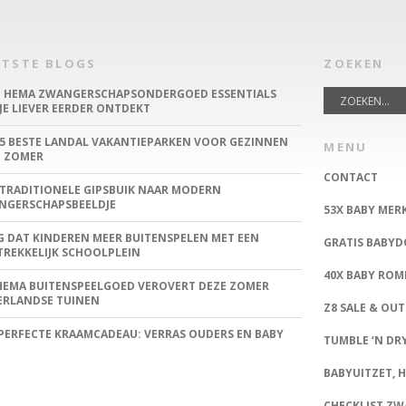
ATSTE BLOGS
ZOEKEN
E HEMA ZWANGERSCHAPSONDERGOED ESSENTIALS
JE LIEVER EERDER ONTDEKT
5 BESTE LANDAL VAKANTIEPARKEN VOOR GEZINNEN
MENU
E ZOMER
CONTACT
TRADITIONELE GIPSBUIK NAAR MODERN
NGERSCHAPSBEELDJE
53X BABY MER
 DAT KINDEREN MEER BUITENSPELEN MET EEN
GRATIS BABY
REKKELIJK SCHOOLPLEIN
40X BABY ROM
HEMA BUITENSPEELGOED VEROVERT DEZE ZOMER
ERLANDSE TUINEN
Z8 SALE & OUT
PERFECTE KRAAMCADEAU: VERRAS OUDERS EN BABY
TUMBLE ‘N DRY
BABYUITZET, HE
CHECKLIST Z