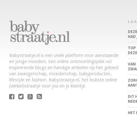
LA
DEZ
HAD 
TOP 
DEZ
Babystraatje.nl is een uniek platform voor aanstaande
en jonge moeders. Een online ontmoetingsplek vol
VAN 
inspirerende blogs en handige artikelen op het gebied
ZWA
van zwangerschap, moederschap, babyproducten,
lifestyle en fashion. Babystraatje.nl, het leukste online
ZORG
AANT
(winkel)straatje voor jou en je kleintje.
DIT 
NED
HET 