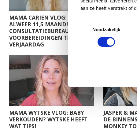
social media, adverteren 
aan ze heeft verstrekt of
MAMA CARIEN VLOG: NILS
MAMA KIM V
Toestemmingsselectie
ALWEER 11,5 MAAND!
FRUITHAPJE
Noodzakelijk
CONSULTATIEBUREAU EN
CONSULTAT
VOORBEREIDINGEN 1E
BABY MILA
VERJAARDAG
MAMA WYTSKE VLOG: BABY
JASPER & M
VERKOUDEN? WYTSKE HEEFT
DE BINNEN
WAT TIPS!
MONKEY TO