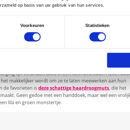
erzameld op basis van uw gebruik van hun services.
Voorkeuren
Statistieken
ouw kindje in de badkamer
lange badkamerrituelen of het snel klaarmaken om naar bed
ging lijn verandert alles in een klein avontuur. HEMA weet
t het makkelijker wordt om ze te laten meewerken aan hun
n de favorieten is
deze schattige haardroogmuts
, die het
r maakt. Geen gedoe met een handdoek, maar wel een vrolij
 een lila en groen monstertje.