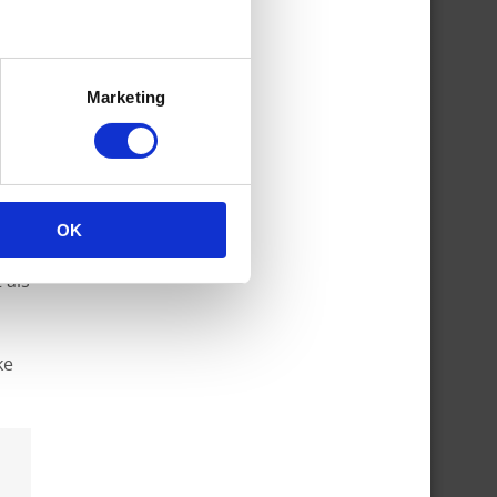
Marketing
OK
 te
 als
ke