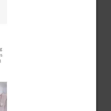
ug
es
l