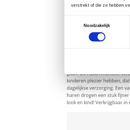
verstrekt of die ze hebben v
Toestemmingsselectie
Noodzakelijk
Een avontuur voor j
De badkamer is de plek van 
gaan. De HEMA monster verzor
kinderen plezier hebben, da
dagelijkse verzorging. Een va
haren drogen een stuk fijne
look en kind! Verkrijgbaar in