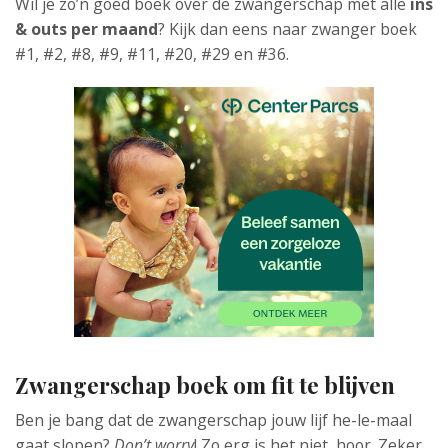
Wil je zo’n goed boek over de zwangerschap met alle
ins
& outs per maand
? Kijk dan eens naar zwanger boek
#1, #2, #8, #9, #11, #20, #29 en #36.
Zwangerschap boek om fit te blijven
Ben je bang dat de zwangerschap jouw lijf he-le-maal
gaat slopen?
Don’t worry
! Zo erg is het niet, hoor. Zeker