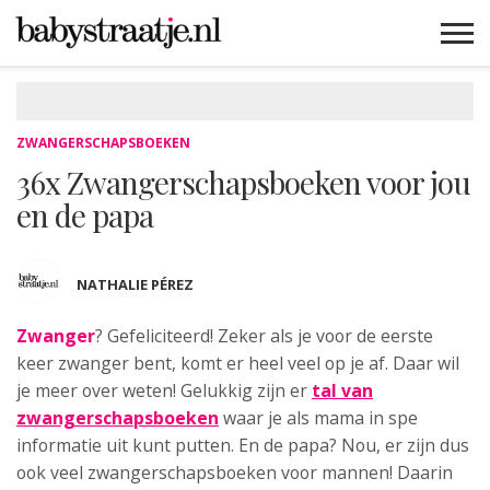
MAMABLOGS
MAMAVLOGS
ZWANGER
BABY
LIFESTYLE
MUSTHAVES
CELEBS
ADVIES
WEBSHOPS
GRATIS
WIN
KORTINGEN
ZWANGERSCHAPSBOEKEN
36x Zwangerschapsboeken voor jou
en de papa
NATHALIE PÉREZ
Zwanger
? Gefeliciteerd! Zeker als je voor de eerste
keer zwanger bent
, komt er heel veel op je af. Daar wil
je meer over weten! Gelukkig zijn er
tal van
zwangerschapsboeken
waar je als mama in spe
informatie uit kunt putten. En de papa? Nou, er zijn dus
ook veel zwangerschapsboeken voor mannen! Daarin