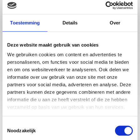
Toestemming
Details
Over
Deze website maakt gebruik van cookies
We gebruiken cookies om content en advertenties te
Babystraatje.nl is een uniek platform voor aanstaande en
personaliseren, om functies voor social media te bieden
jonge moeders. Een online ontmoetingsplek vol
en om ons websiteverkeer te analyseren. Ook delen we
inspirerende blogs en handige artikelen op het gebied van
informatie over uw gebruik van onze site met onze
zwangerschap, moederschap, babyproducten, lifestyle en
partners voor social media, adverteren en analyse. Deze
fashion. Babystraatje.nl, het leukste online (winkel)straatje
voor jou en je kleintje.
partners kunnen deze gegevens combineren met andere
informatie die u aan ze heeft verstrekt of die ze hebben
verzameld op basis van uw gebruik van hun services.
LAATSTE BLOGS
Toestemmingsselectie
DEZE HEMA ZWANGERSCHAPSONDERGOED ESSENTIALS HAD JE
Noodzakelijk
LIEVER EERDER ONTDEKT