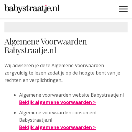
MAMABLOGS
MAMAVLOGS
ZWANGER
BABY
LIFESTYLE
MUSTHAVES
CELEBS
ADVIES
WEBSHOPS
GRATIS
WIN
KORTINGEN
Algemene Voorwaarden
Babystraatje.nl
Wij adviseren je deze Algemene Voorwaarden
zorgvuldig te lezen zodat je op de hoogte bent van je
rechten en verplichtingen
.
Algemene voorwaarden website Babystraatje.nl
Bekijk algemene voorwaarden >
Algemene voorwaarden consument
Babystraatje.nl
Bekijk algemene voorwaarden >