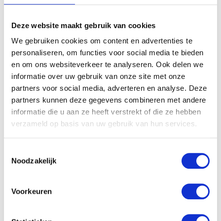
Deze website maakt gebruik van cookies
Extra aandachtspunten
We gebruiken cookies om content en advertenties te
Niet te vol laden: Babykleertjes hebben ruimte
personaliseren, om functies voor social media te bieden
nodig om goed te drogen. Te volle trommels
en om ons websiteverkeer te analyseren. Ook delen we
informatie over uw gebruik van onze site met onze
leiden tot ongelijkmatige droging.
partners voor social media, adverteren en analyse. Deze
Direct uit de droger halen: Laat kleding niet te
partners kunnen deze gegevens combineren met andere
lang in de trommel liggen om kreukvorming te
informatie die u aan ze heeft verstrekt of die ze hebben
voorkomen.
verzameld op basis van uw gebruik van hun services.
Temperatuur controleren: Houd de droger op
lage of gemiddelde warmte.
Toestemmingsselectie
Noodzakelijk
Regelmatig onderhoud van de droger: Maak het
pluizenfilter schoon en controleer het
condensreservoir of de afvoer.
Voorkeuren
Alternatieven voor drogen