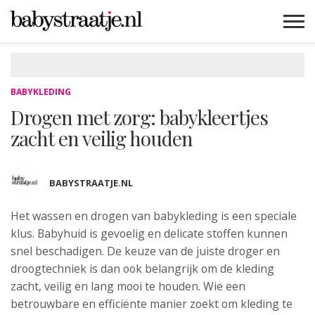
MAMABLOGS
MAMAVLOGS
ZWANGER
BABY
LIFESTYLE
MUSTHAVES
CELEBS
ADVIES
WEBSHOPS
GRATIS
WIN
KORTINGEN
BABYKLEDING
Drogen met zorg: babykleertjes
zacht en veilig houden
BABYSTRAATJE.NL
Het wassen en drogen van babykleding is een speciale
klus. Babyhuid is gevoelig en delicate stoffen kunnen
snel beschadigen. De keuze van de juiste droger en
droogtechniek is dan ook belangrijk om de kleding
zacht, veilig en lang mooi te houden. Wie een
betrouwbare en efficiënte manier zoekt om kleding te