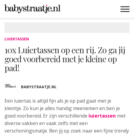
MAMABLOGS
MAMAVLOGS
ZWANGER
BABY
LIFESTYLE
MUSTHAVES
CELEBS
ADVIES
WEBSHOPS
GRATIS
WIN
KORTINGEN
LUIERTASSEN
10x Luiertassen op een rij. Zo ga jij
goed voorbereid met je kleine op
pad!
BABYSTRAATJE.NL
Een luiertas is altijd fijn als je op
pad gaat met je
kleintje. Zo kun je alles handig meenemen en ben je
goed voorbereid. Er zijn verschillende
luiertassen
met
diverse vakken en vaak zelfs met een
verschoningsmatje. Ben jij op zoek naar een fijne trendy