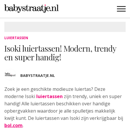
MAMABLOGS
MAMAVLOGS
ZWANGER
BABY
LIFESTYLE
MUSTHAVES
CELEBS
ADVIES
WEBSHOPS
GRATIS
WIN
KORTINGEN
LUIERTASSEN
Isoki luiertassen! Modern, trendy
en super handig!
BABYSTRAATJE.NL
Zoek je een geschikte modieuze luiertas? Deze
moderne Isoki
luiertassen
zijn trendy, uniek en super
handig! Alle luiertassen beschikken over handige
opbergvakken waardoor je alle spulletjes makkelijk
kwijt kunt. De luiertassen van Isoki zijn verkrijgbaar bij
bol.com
.