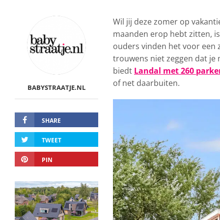
Wil jij deze zomer op vakant
maanden erop hebt zitten, is 
ouders vinden het voor een zo
trouwens niet zeggen dat je 
biedt
Landal met 260 parken
of net daarbuiten.
BABYSTRAATJE.NL
SHARE
TWEET
PIN