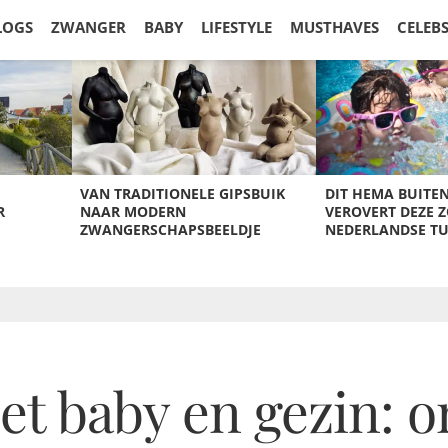
LOGS
ZWANGER
BABY
LIFESTYLE
MUSTHAVES
CELEB
VAN TRADITIONELE GIPSBUIK
DIT HEMA BUITE
R
NAAR MODERN
VEROVERT DEZE 
ZWANGERSCHAPSBEELDJE
NEDERLANDSE T
t baby en gezin: o