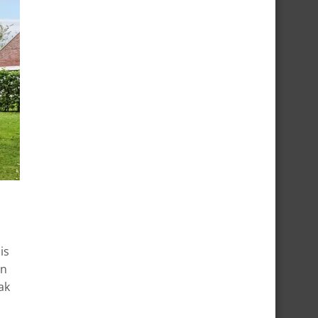
is
in
ak