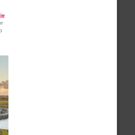
ie
er
p