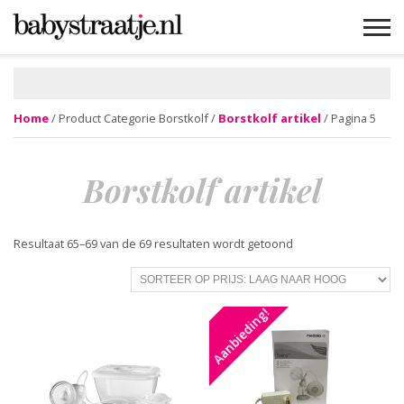
MAMABLOGS
MAMAVLOGS
ZWANGER
BABY
LIFESTYLE
MUSTHAVES
CELEBS
ADVIES
WEBSHOPS
GRATIS
WIN
KORTINGEN
Home
/ Product Categorie Borstkolf /
Borstkolf artikel
/ Pagina 5
Borstkolf artikel
Gesorteerd
Resultaat 65–69 van de 69 resultaten wordt getoond
op
prijs:
laag
Aanbieding!
naar
hoog