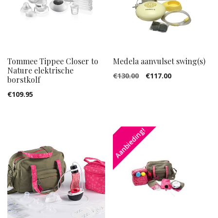
Tommee Tippee Closer to
Medela aanvulset swing(s)
Nature elektrische
Oorspronkelijke
Huidige
€
130.00
€
117.00
borstkolf
prijs
prijs
€
109.95
was:
is:
€130.00.
€117.00.
Aanbieding!