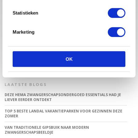
Statistieken
Babystraatje.nl is een uniek platform voor aanstaande en
Marketing
jonge moeders. Een online ontmoetingsplek vol
inspirerende blogs en handige artikelen op het gebied van
zwangerschap, moederschap, babyproducten, lifestyle en
fashion. Babystraatje.nl, het leukste online (winkel)straatje
voor jou en je kleintje.
OK
LAATSTE BLOGS
DEZE HEMA ZWANGERSCHAPSONDERGOED ESSENTIALS HAD JE
LIEVER EERDER ONTDEKT
TOP 5 BESTE LANDAL VAKANTIEPARKEN VOOR GEZINNEN DEZE
ZOMER
VAN TRADITIONELE GIPSBUIK NAAR MODERN
ZWANGERSCHAPSBEELDJE