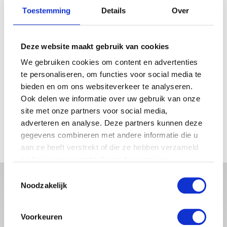
Gewaardeerd
€
229.00
Toestemming
Details
Over
5.00
uit 5
Deze website maakt gebruik van cookies
←
1
2
3
4
5
We gebruiken cookies om content en advertenties
te personaliseren, om functies voor social media te
bieden en om ons websiteverkeer te analyseren.
FILTER OP PRIJS
Ook delen we informatie over uw gebruik van onze
site met onze partners voor social media,
Min.
Max.
adverteren en analyse. Deze partners kunnen deze
gegevens combineren met andere informatie die u
prijs
prijs
FILTER
aan ze heeft verstrekt of die ze hebben verzameld
op basis van uw gebruik van hun services.
Toestemmingsselectie
Noodzakelijk
Voorkeuren