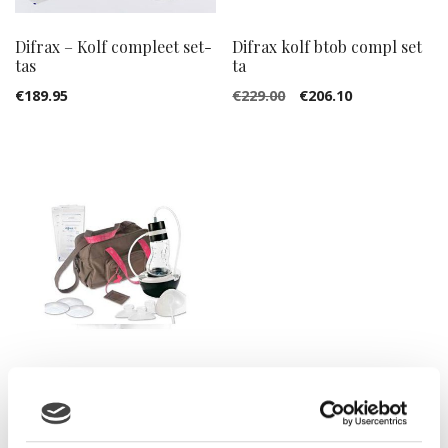
Difrax – Kolf compleet set-
Difrax kolf btob compl set
tas
ta
Oorspronkelijke
Huidige
€
189.95
€
229.00
€
206.10
prijs
prijs
was:
is:
€229.00.
€206.10.
Difrax BtoB complete
borstkolfset