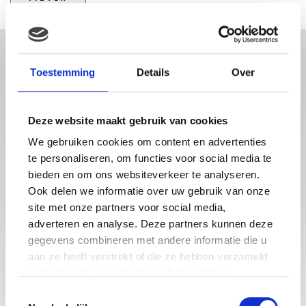
Toestemming
Details
Over
Deze website maakt gebruik van cookies
We gebruiken cookies om content en advertenties
te personaliseren, om functies voor social media te
bieden en om ons websiteverkeer te analyseren.
Babystraatje.nl is een uniek platform voor aanstaande en
jonge moeders. Een online ontmoetingsplek vol
Ook delen we informatie over uw gebruik van onze
inspirerende blogs en handige artikelen op het gebied van
site met onze partners voor social media,
zwangerschap, moederschap, babyproducten, lifestyle en
adverteren en analyse. Deze partners kunnen deze
fashion. Babystraatje.nl, het leukste online (winkel)straatje
gegevens combineren met andere informatie die u
voor jou en je kleintje.
aan ze heeft verstrekt of die ze hebben verzameld
op basis van uw gebruik van hun services.
Toestemmingsselectie
LAATSTE BLOGS