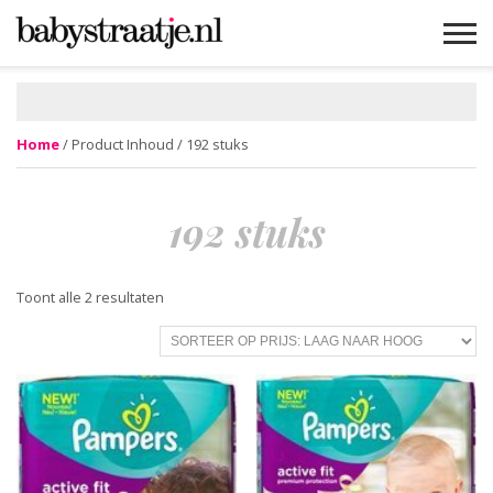
MAMABLOGS
MAMAVLOGS
ZWANGER
BABY
LIFESTYLE
MUSTHAVES
CELEBS
ADVIES
WEBSHOPS
GRATIS
WIN
KORTINGEN
Home
/ Product Inhoud / 192 stuks
192 stuks
Gesorteerd
Toont alle 2 resultaten
op
prijs:
laag
naar
hoog