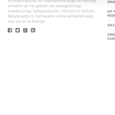
ontmoetingsplek vol inspirerende blogs en handige
ZWA
artikelen op het gebied van zwangerschap,
moederschap, babyproducten, lifestyle en fashion.
DIT 
NED
Babystraatje.nl, het leukste online (winkel)straatje
voor jou en je kleintje.
SALE
ORIG
OUD