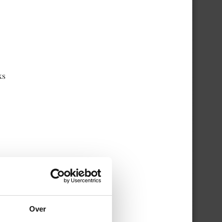
ks
Over