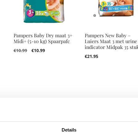
3
Pampers Baby Dry maat 3+
Pampers New Baby –
Midi+ (5-10 kg) Spaarpafc
Luiers Maat 3 met urine
indicator Midpak 35 stu
€
10.99
€
10.99
€
21.95
Details