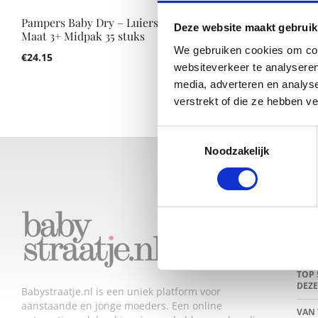
Pampers Baby Dry – Luiers
Deze website maakt gebruik
Maat 3+ Midpak 35 stuks
We gebruiken cookies om cont
€
24.15
websiteverkeer te analyseren
media, adverteren en analys
verstrekt of die ze hebben v
Toestemmingsselectie
Noodzakelijk
LAA
DEZ
JE L
TOP 
DEZE
Babystraatje.nl is een uniek platform voor
aanstaande en jonge moeders. Een online
VAN 