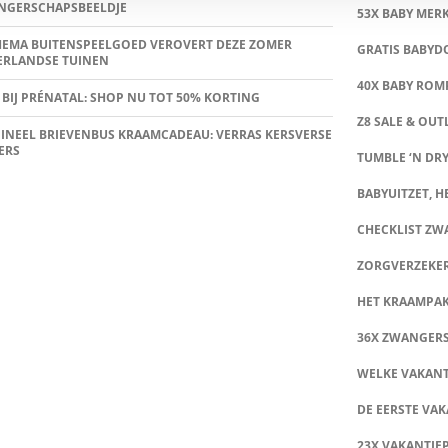
NGERSCHAPSBEELDJE
53X BABY MER
HEMA BUITENSPEELGOED VEROVERT DEZE ZOMER
GRATIS BABY
ERLANDSE TUINEN
40X BABY ROMP
 BIJ PRÉNATAL: SHOP NU TOT 50% KORTING
Z8 SALE & OUT
INEEL BRIEVENBUS KRAAMCADEAU: VERRAS KERSVERSE
ERS
TUMBLE ‘N DRY
BABYUITZET, HE
CHECKLIST Z
ZORGVERZEKE
HET KRAAMPA
36X ZWANGER
WELKE VAKANT
DE EERSTE VAK
23X VAKANTIE