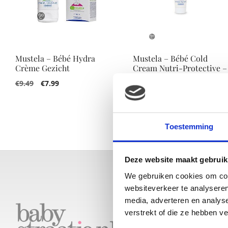
Mustela – Bébé Hydra
Mustela – Bébé Cold
Crème Gezicht
Cream Nutri-Protective –
Voedende Crème
€
9.49
€
7.99
€
9.49
€
7.99
Toestemming
Deze website maakt gebruik
We gebruiken cookies om cont
websiteverkeer te analyseren
media, adverteren en analys
LAA
verstrekt of die ze hebben v
DEZ