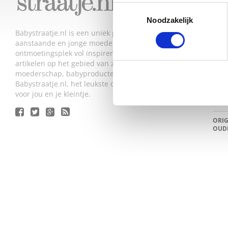
JE L
Toestemmingsselectie
Noodzakelijk
TOP 
DEZE
Babystraatje.nl is een uniek platform voor
aanstaande en jonge moeders. Een online
VAN 
ontmoetingsplek vol inspirerende blogs en handige
ZWA
artikelen op het gebied van zwangerschap,
moederschap, babyproducten, lifestyle en fashion.
DIT 
NED
Babystraatje.nl, het leukste online (winkel)straatje
voor jou en je kleintje.
SALE
ORIG
OUD