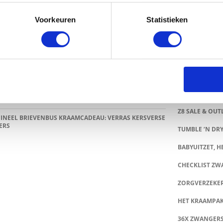
IEVER EERDER ONTDEKT
Voorkeuren
Statistieken
5 BESTE LANDAL VAKANTIEPARKEN VOOR GEZINNEN
MENU
 ZOMER
CONTACT
TRADITIONELE GIPSBUIK NAAR MODERN
NGERSCHAPSBEELDJE
53X BABY MER
HEMA BUITENSPEELGOED VEROVERT DEZE ZOMER
GRATIS BABY
ERLANDSE TUINEN
40X BABY ROMP
 BIJ PRÉNATAL: SHOP NU TOT 50% KORTING
Z8 SALE & OUT
INEEL BRIEVENBUS KRAAMCADEAU: VERRAS KERSVERSE
ERS
TUMBLE ‘N DRY
BABYUITZET, HE
CHECKLIST Z
ZORGVERZEKE
HET KRAAMPA
36X ZWANGER