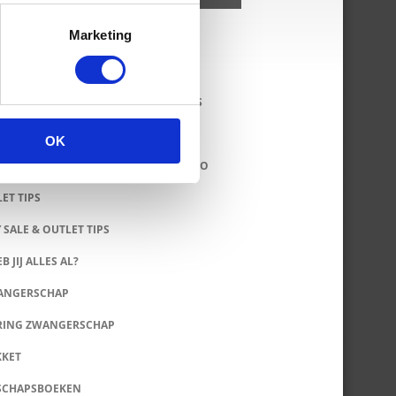
Marketing
KKLEDING SALE EN OUTLET WEBSHOPS
DOZEN EN ZWANGERSCHAPSBOXEN
OK
ERS: LEUKE HIPPE ROMPERTJES & INFO
LET TIPS
 SALE & OUTLET TIPS
B JIJ ALLES AL?
WANGERSCHAP
RING ZWANGERSCHAP
KKET
SCHAPSBOEKEN