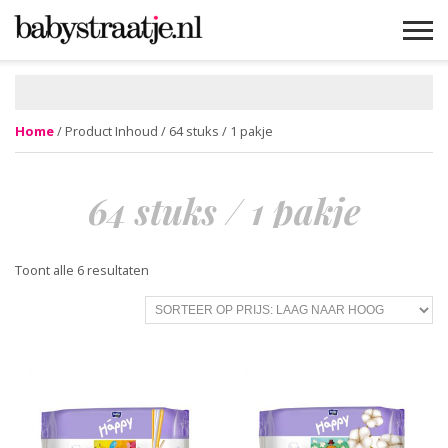
MAMABLOGS
MAMAVLOGS
ZWANGER
BABY
LIFESTYLE
MUSTHAVES
CELEBS
ADVIES
WEBSHOPS
GRATIS
WIN
KORTINGEN
Home
/ Product Inhoud / 64 stuks / 1 pakje
64 stuks / 1 pakje
Gesorteerd
Toont alle 6 resultaten
op
prijs:
laag
naar
hoog