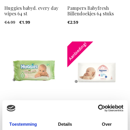
Huggies babyd. every day
Pampers Babyfresh
wipes 64 st
Billendoekjes 64 stuks
Oorspronkelijke
Huidige
€
4.99
€
1.99
€
2.59
prijs
prijs
was:
is:
Aanbieding!
€4.99.
€1.99.
Huggies Natural Care –
Natusan First Touch –
Billendoekjes
Reinigingsdoekjes
Oorspronkelijke
Huidige
€
2.99
€
5.99
€
2.99
Toestemming
Details
Over