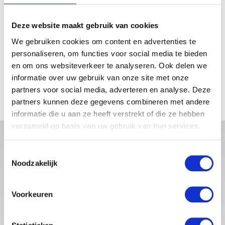
prijs
prijs
was:
is:
Deze website maakt gebruik van cookies
€5.99.
€2.99.
We gebruiken cookies om content en advertenties te
FILTER OP PRIJS
personaliseren, om functies voor social media te bieden
en om ons websiteverkeer te analyseren. Ook delen we
informatie over uw gebruik van onze site met onze
Min.
Max.
partners voor social media, adverteren en analyse. Deze
prijs
prijs
FILTER
partners kunnen deze gegevens combineren met andere
informatie die u aan ze heeft verstrekt of die ze hebben
verzameld op basis van uw gebruik van hun services.
Toestemmingsselectie
Noodzakelijk
Voorkeuren