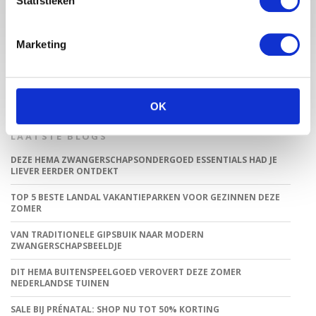
Statistieken
Babystraatje.nl is een uniek platform voor aanstaande en
jonge moeders. Een online ontmoetingsplek vol
inspirerende blogs en handige artikelen op het gebied van
Marketing
zwangerschap, moederschap, babyproducten, lifestyle en
fashion. Babystraatje.nl, het leukste online (winkel)straatje
voor jou en je kleintje.
OK
LAATSTE BLOGS
DEZE HEMA ZWANGERSCHAPSONDERGOED ESSENTIALS HAD JE
LIEVER EERDER ONTDEKT
TOP 5 BESTE LANDAL VAKANTIEPARKEN VOOR GEZINNEN DEZE
ZOMER
VAN TRADITIONELE GIPSBUIK NAAR MODERN
ZWANGERSCHAPSBEELDJE
DIT HEMA BUITENSPEELGOED VEROVERT DEZE ZOMER
NEDERLANDSE TUINEN
SALE BIJ PRÉNATAL: SHOP NU TOT 50% KORTING