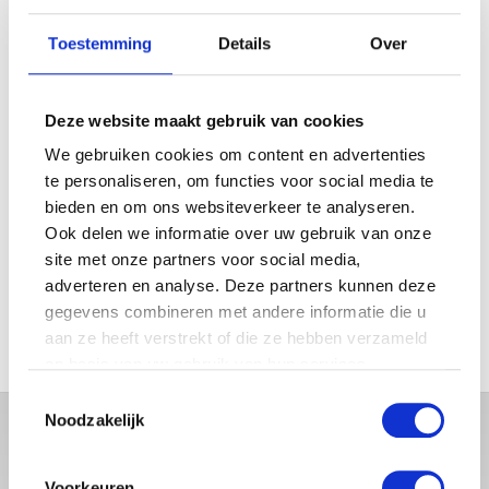
Pampers Active Fit – Luiers
Toestemming
Details
Over
Maat 3+ – Jumbo Pack Midi
Plus 78st
€
34.95
Deze website maakt gebruik van cookies
We gebruiken cookies om content en advertenties
te personaliseren, om functies voor social media te
bieden en om ons websiteverkeer te analyseren.
Ook delen we informatie over uw gebruik van onze
FILTER OP PRIJS
site met onze partners voor social media,
adverteren en analyse. Deze partners kunnen deze
Min.
Max.
gegevens combineren met andere informatie die u
aan ze heeft verstrekt of die ze hebben verzameld
prijs
prijs
FILTER
op basis van uw gebruik van hun services.
Toestemmingsselectie
Noodzakelijk
Voorkeuren