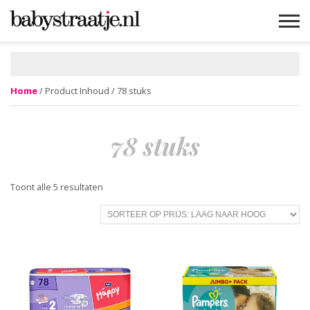
MAMABLOGS
MAMAVLOGS
ZWANGER
BABY
LIFESTYLE
MUSTHAVES
CELEBS
ADVIES
WEBSHOPS
GRATIS
WIN
KORTINGEN
Home
/ Product Inhoud / 78 stuks
78 stuks
Gesorteerd
Toont alle 5 resultaten
op
prijs:
laag
naar
hoog