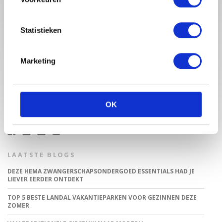
Statistieken
Marketing
Babystraatje.nl is een uniek platform voor aanstaande en
jonge moeders. Een online ontmoetingsplek vol
inspirerende blogs en handige artikelen op het gebied van
zwangerschap, moederschap, babyproducten, lifestyle en
fashion. Babystraatje.nl, het leukste online (winkel)straatje
OK
voor jou en je kleintje.
LAATSTE BLOGS
DEZE HEMA ZWANGERSCHAPSONDERGOED ESSENTIALS HAD JE
LIEVER EERDER ONTDEKT
TOP 5 BESTE LANDAL VAKANTIEPARKEN VOOR GEZINNEN DEZE
ZOMER