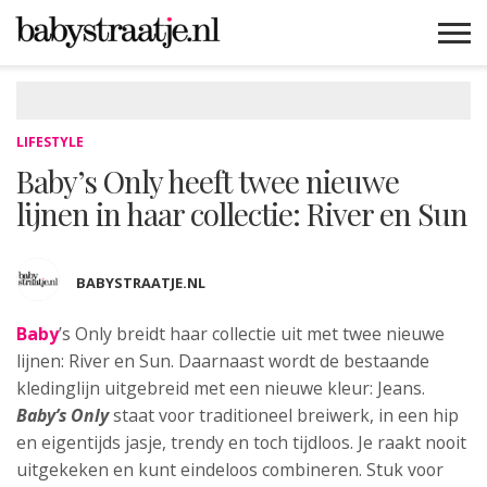
MAMABLOGS
MAMAVLOGS
ZWANGER
BABY
LIFESTYLE
MUSTHAVES
CELEBS
ADVIES
WEBSHOPS
GRATIS
WIN
KORTINGEN
LIFESTYLE
Baby’s Only heeft twee nieuwe
lijnen in haar collectie: River en Sun
BABYSTRAATJE.NL
Baby
’s Only breidt haar collectie uit met twee nieuwe
lijnen: River en Sun. Daarnaast
wordt de bestaande
kledinglijn uitgebreid met een nieuwe kleur: Jeans.
Baby’s Only
staat voor traditioneel breiwerk, in een hip
en eigentijds jasje, trendy en toch tijdloos. Je raakt nooit
uitgekeken en kunt eindeloos combineren. Stuk voor