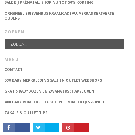
SALE BIJ PRÉNATAL: SHOP NU TOT 50% KORTING
ORIGINEEL BRIEVENBUS KRAAMCADEAU: VERRAS KERSVERSE
OUDERS
ZOEKEN
MENU
CONNECT
CONTACT
53X BABY MERKKLEDING SALE EN OUTLET WEBSHOPS
GRATIS BABYDOZEN EN ZWANGERSCHAPSBOXEN
40X BABY ROMPERS: LEUKE HIPPE ROMPERTJES & INFO
Z8 SALE & OUTLET TIPS
TUMBLE ‘N DRY SALE & OUTLET TIPS
BABYUITZET, HEB JIJ ALLES AL?