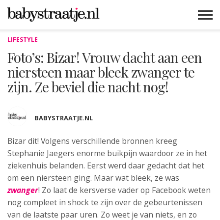
LIFESTYLE
MAMABLOGS
MAMAVLOGS
ZWANGER
BABY
LIFESTYLE
MUSTHAVES
CELEBS
ADVIES
WEBSHOPS
GRATIS
WIN
KORTINGEN
Foto’s: Bizar! Vrouw dacht aan een
niersteen maar bleek zwanger te
zijn. Ze beviel die nacht nog!
BABYSTRAATJE.NL
Bizar dit! Volgens verschillende bronnen kreeg
Stephanie Jaegers enorme buikpijn waardoor ze in het
ziekenhuis belanden. Eerst werd daar gedacht dat het
om een niersteen ging. Maar wat bleek, ze was
zwanger
! Zo laat de kersverse vader op Facebook weten
nog compleet in shock te zijn over de gebeurtenissen
van de laatste paar uren. Zo weet je van niets, en zo