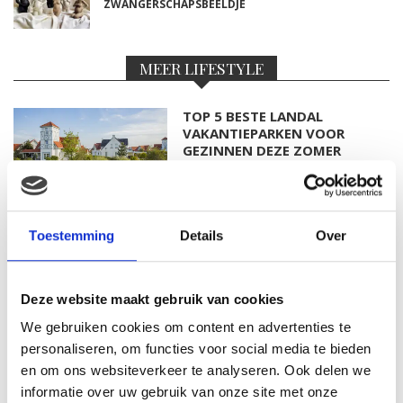
ZWANGERSCHAPSBEELDJE
MEER LIFESTYLE
TOP 5 BESTE LANDAL
VAKANTIEPARKEN VOOR
GEZINNEN DEZE ZOMER
Toestemming
Details
Over
DIT HEMA BUITENSPEELGOED
VEROVERT DEZE ZOMER
NEDERLANDSE TUINEN
Deze website maakt gebruik van cookies
We gebruiken cookies om content en advertenties te
personaliseren, om functies voor social media te bieden
SALE BIJ PRÉNATAL: SHOP NU
en om ons websiteverkeer te analyseren. Ook delen we
TOT 50% KORTING
informatie over uw gebruik van onze site met onze