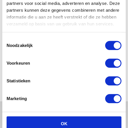
partners voor social media, adverteren en analyse. Deze
partners kunnen deze gegevens combineren met andere
informatie die u aan ze heeft verstrekt of die ze hebben
WAAROM COMFORT
verzameld op basis van uw gebruik van hun services.
BELANGRIJKER WORDT NA JE
ZWANGERSCHAP
Toestemmingsselectie
Noodzakelijk
5X TIPS OM ALS KERSVERSE
Voorkeuren
OUDER TE GENIETEN VAN EEN
RUSTIG MOMENTJE
Statistieken
Marketing
OK