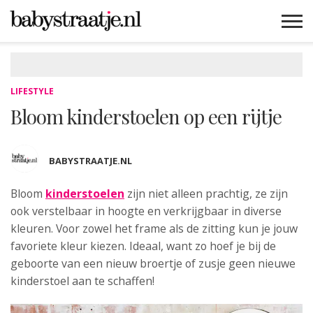
MAMABLOGS
MAMAVLOGS
ZWANGER
BABY
LIFESTYLE
MUSTHAVES
CELEBS
ADVIES
WEBSHOPS
GRATIS
WIN
KORTINGEN
LIFESTYLE
Bloom kinderstoelen op een rijtje
BABYSTRAATJE.NL
Bloom
kinderstoelen
zijn niet alleen prachtig, ze zijn
ook verstelbaar in hoogte en verkrijgbaar in diverse
kleuren. Voor zowel het frame als de zitting kun je jouw
favoriete kleur kiezen. Ideaal, want zo hoef je bij de
geboorte van een nieuw broertje of zusje geen nieuwe
kinderstoel aan te schaffen!