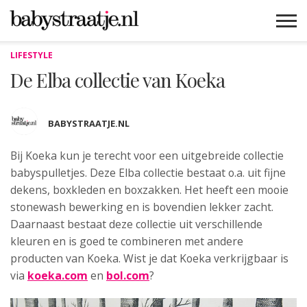
LIFESTYLE
MAMABLOGS
MAMAVLOGS
ZWANGER
BABY
LIFESTYLE
MUSTHAVES
CELEBS
ADVIES
WEBSHOPS
GRATIS
WIN
KORTINGEN
De Elba collectie van Koeka
BABYSTRAATJE.NL
Bij Koeka kun je terecht voor een uitgebreide
collectie
babyspulletjes. Deze Elba collectie bestaat o.a. uit fijne
dekens, boxkleden en boxzakken. Het heeft een mooie
stonewash bewerking en is bovendien lekker zacht.
Daarnaast bestaat deze collectie uit verschillende
kleuren en is goed te combineren met andere
producten van Koeka. Wist je dat Koeka verkrijgbaar is
via
koeka.com
en
bol.com
?