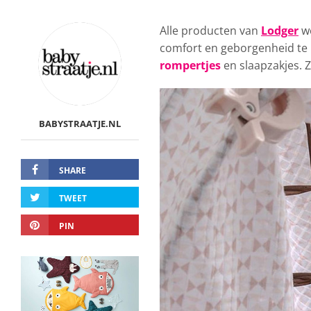
Alle producten van
Lodger
wo
comfort en geborgenheid te 
rompertjes
en slaapzakjes. Z
BABYSTRAATJE.NL
SHARE
TWEET
PIN