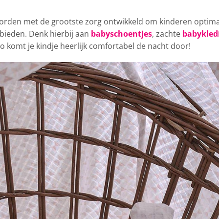
rden met de grootste zorg
ontwikkeld om kinderen optima
bieden. Denk hierbij aan
babyschoentjes
, zachte
babykled
o komt je kindje heerlijk comfortabel de nacht door!