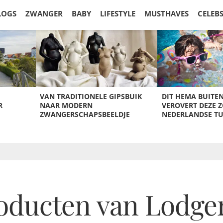
LOGS
ZWANGER
BABY
LIFESTYLE
MUSTHAVES
CELEB
VAN TRADITIONELE GIPSBUIK
DIT HEMA BUITE
R
NAAR MODERN
VEROVERT DEZE 
ZWANGERSCHAPSBEELDJE
NEDERLANDSE T
roducten van Lodge