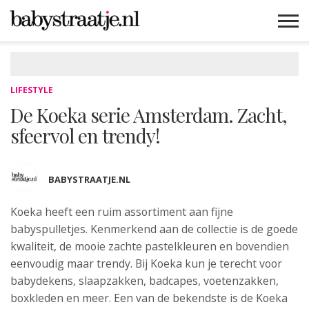
MAMABLOGS
MAMAVLOGS
ZWANGER
BABY
LIFESTYLE
MUSTHAVES
CELEBS
ADVIES
WEBSHOPS
GRATIS
WIN
KORTINGEN
LIFESTYLE
De Koeka serie Amsterdam. Zacht,
sfeervol en trendy!
BABYSTRAATJE.NL
Koeka heeft een ruim assortiment aan
fijne
babyspulletjes. Kenmerkend aan de collectie is de goede
kwaliteit, de mooie zachte pastelkleuren en bovendien
eenvoudig maar trendy. Bij Koeka kun je terecht voor
babydekens, slaapzakken, badcapes, voetenzakken,
boxkleden en meer. Een van de bekendste is de Koeka