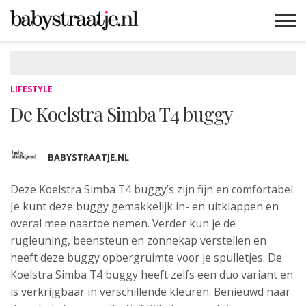
MAMABLOGS
MAMAVLOGS
ZWANGER
BABY
LIFESTYLE
MUSTHAVES
CELEBS
ADVIES
WEBSHOPS
GRATIS
WIN
KORTINGEN
LIFESTYLE
De Koelstra Simba T4 buggy
BABYSTRAATJE.NL
Deze Koelstra Simba T4 buggy’s zijn fijn en comfortabel.
Je kunt deze buggy gemakkelijk in- en uitklappen en
overal mee naartoe nemen. Verder kun je de
rugleuning, beensteun en zonnekap verstellen en
heeft deze buggy opbergruimte voor je spulletjes. De
Koelstra Simba T4 buggy heeft zelfs een duo variant en
is verkrijgbaar in verschillende kleuren. Benieuwd naar