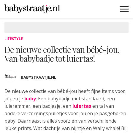
MAMABLOGS
MAMAVLOGS
ZWANGER
BABY
LIFESTYLE
MUSTHAVES
CELEBS
ADVIES
WEBSHOPS
GRATIS
WIN
KORTINGEN
LIFESTYLE
De nieuwe collectie van bébé-jou.
Van babybadje tot luiertas!
BABYSTRAATJE.NL
De nieuwe collectie van bébé-jou heeft
fijne items voor
jou en je
baby
. Een babybadje met standaard, een
luieremmer, een badjasje, een
luiertas
en tal van
andere verzorgingspulletjes voor jou en je pasgeboren
baby. Daarnaast is alles voorzien van verschillende
leuke prints. Wat dacht je van nijntje en Wally whale! Bij