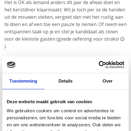
Het is OK als iemand anders dit jaar de afwas doet en
het kerstdiner klaarmaakt. Wil je toch per se de handen
uit de mouwen steken, vergeet dan niet het rustig aan
te doen en af een toe een pauze te nemen. Of neem een
ontspannen taak op je en stel je kandidaat als clown
voor de kleinste gasten (goede oefening voor straks! 😉
).
En het belangrijkste…
Je hebt je cadeautjes tijdig ingepakt en de hulp van je
netwerk ingeschakeld? Dan is het nu tijd om lekker
Toestemming
Details
Over
achterover te leunen en te genieten van het eten en
het samenzijn met familie. Vergeet trouwens niet dat je,
naast alcohol, ook
bepaalde voedingswaren
dit jaar
Deze website maakt gebruik van cookies
moet laten staan. Gelukkig is er nog genoeg lekkers dat
We gebruiken cookies om content en advertenties te
je wel gewoon mag eten. Relax and… enjoy!
personaliseren, om functies voor social media te bieden
en om ons websiteverkeer te analyseren. Ook delen we