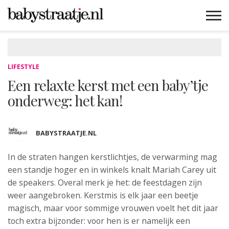
MAMABLOGS
MAMAVLOGS
ZWANGER
BABY
LIFESTYLE
MUSTHAVES
CELEBS
ADVIES
WEBSHOPS
GRATIS
WIN
KORTINGEN
LIFESTYLE
Een relaxte kerst met een baby’tje
onderweg: het kan!
BABYSTRAATJE.NL
In de straten hangen kerstlichtjes, de verwarming
mag
een standje hoger en in winkels knalt Mariah Carey uit
de speakers. Overal merk je het: de feestdagen zijn
weer aangebroken. Kerstmis is elk jaar een beetje
magisch, maar voor sommige vrouwen voelt het dit jaar
toch extra bijzonder: voor hen is er namelijk een