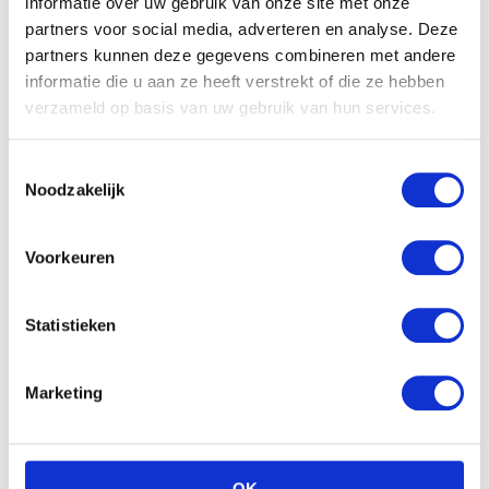
informatie over uw gebruik van onze site met onze
partners voor social media, adverteren en analyse. Deze
partners kunnen deze gegevens combineren met andere
informatie die u aan ze heeft verstrekt of die ze hebben
verzameld op basis van uw gebruik van hun services.
Babystraatje.nl
Toestemmingsselectie
Noodzakelijk
Klik hier en lees meer blogs…
Voorkeuren
NIEUWSTE BLOGS
Statistieken
DEZE HEMA ZWANGERSCHAPSONDERGOED
ESSENTIALS HAD JE LIEVER EERDER ONTDEKT
Marketing
TOP 5 BESTE LANDAL VAKANTIEPARKEN VOOR
GEZINNEN DEZE ZOMER
OK