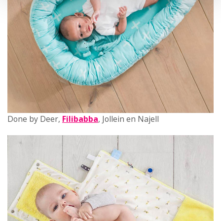
Done by Deer,
Filibabba
, Jollein en Najell