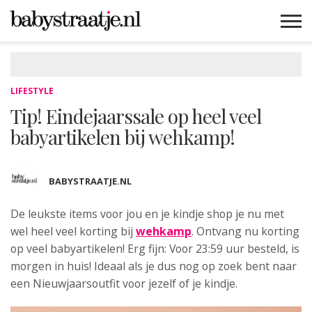
MAMABLOGS
MAMAVLOGS
ZWANGER
BABY
LIFESTYLE
MUSTHAVES
CELEBS
ADVIES
WEBSHOPS
GRATIS
WIN
KORTINGEN
LIFESTYLE
Tip! Eindejaarssale op heel veel
babyartikelen bij wehkamp!
BABYSTRAATJE.NL
De leukste items voor jou en je kindje shop je nu met
wel heel veel korting bij
wehkamp
. Ontvang nu korting
op veel babyartikelen! Erg fijn: Voor 23:59 uur besteld, is
morgen in huis! Ideaal als je dus nog op zoek bent naar
een Nieuwjaarsoutfit voor jezelf of je kindje.