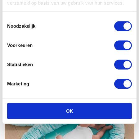
verzameld op basis van uw gebruik van hun services.
Toestemmingsselectie
Noodzakelijk
Voorkeuren
MAMA-LICIOUS, Noppies,
LOVE2WAIT
en Supermom
Statistieken
Marketing
OK