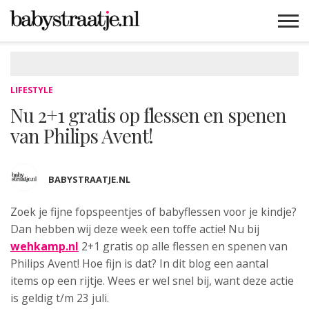
MAMABLOGS
MAMAVLOGS
ZWANGER
BABY
LIFESTYLE
MUSTHAVES
CELEBS
ADVIES
WEBSHOPS
GRATIS
WIN
KORTINGEN
LIFESTYLE
Nu 2+1 gratis op flessen en spenen
van Philips Avent!
BABYSTRAATJE.NL
Zoek je fijne fopspeentjes of babyflessen voor je kindje?
Dan hebben wij deze week een toffe actie! Nu bij
wehkamp.nl
2+1 gratis op alle flessen en spenen van
Philips Avent! Hoe fijn is dat? In dit blog een aantal
items op een rijtje. Wees er wel snel bij, want deze actie
is geldig t/m 23 juli.