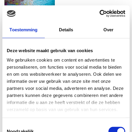
SALE BIJ PRÉNATAL: SHOP NU
TOT 50% KORTING
Toestemming
Details
Over
Deze website maakt gebruik van cookies
We gebruiken cookies om content en advertenties te
WAAROM COMFORT
BELANGRIJKER WORDT NA JE
personaliseren, om functies voor social media te bieden
ZWANGERSCHAP
en om ons websiteverkeer te analyseren. Ook delen we
informatie over uw gebruik van onze site met onze
partners voor social media, adverteren en analyse. Deze
partners kunnen deze gegevens combineren met andere
5X TIPS OM ALS KERSVERSE
informatie die u aan ze heeft verstrekt of die ze hebben
OUDER TE GENIETEN VAN EEN
verzameld op basis van uw gebruik van hun services.
RUSTIG MOMENTJE
Toestemmingsselectie
Noodzakelijk