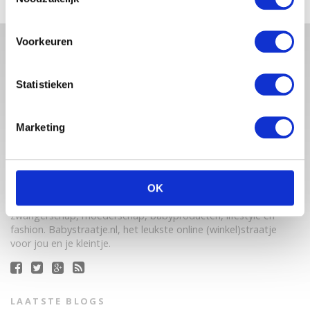
Voorkeuren
Statistieken
Marketing
Babystraatje.nl is een uniek platform voor aanstaande en
jonge moeders. Een online ontmoetingsplek vol
OK
inspirerende blogs en handige artikelen op het gebied van
zwangerschap, moederschap, babyproducten, lifestyle en
fashion. Babystraatje.nl, het leukste online (winkel)straatje
voor jou en je kleintje.
LAATSTE BLOGS