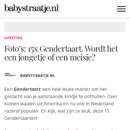
MAMABLOGS
MAMAVLOGS
ZWANGER
BABY
LIFESTYLE
MUSTHAVES
CELEBS
ADVIES
WEBSHOPS
GRATIS
WIN
KORTINGEN
LIFESTYLE
Foto’s: 15x Gendertaart. Wordt het
een jongetje of een meisje?
BABYSTRAATJE.NL
Een
Gendertaart
: een hele leuke manier om het
geslacht van je
aanstaande kindje te onthullen. Over
komen waaien uit Amerika en nu ook in Nederland
razend populair. En kijk, wat zijn ze leuk, deze 15
Gendertaarten!