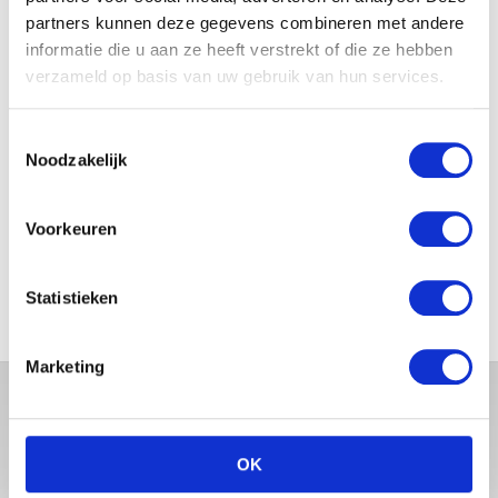
partners kunnen deze gegevens combineren met andere
informatie die u aan ze heeft verstrekt of die ze hebben
WAAROM COMFORT
verzameld op basis van uw gebruik van hun services.
BELANGRIJKER WORDT NA JE
ZWANGERSCHAP
Toestemmingsselectie
Noodzakelijk
5X TIPS OM ALS KERSVERSE
OUDER TE GENIETEN VAN EEN
Voorkeuren
RUSTIG MOMENTJE
Statistieken
Marketing
OK