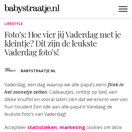
LIFESTYLE
MAMABLOGS
MAMAVLOGS
ZWANGER
BABY
LIFESTYLE
MUSTHAVES
CELEBS
ADVIES
WEBSHOPS
GRATIS
WIN
KORTINGEN
Foto’s: Hoe vier jij Vaderdag met je
kleintje? Dit zijn de leukste
Vaderdag foto’s!
BABYSTRAATJE.NL
Vaderdag, een dag waarop we alle papa’s eens
flink in
het zonnetje zetten
.
Cadeautjes, ontbijt op bed, een
dikke knuffel en vooral laten zien dat we enorm veel van
hun houden! Een ode aan alle papa’s! Vandaag de
leukste foto’s van Vaderdag!
Accepteer
statistieken, marketing
cookies om deze