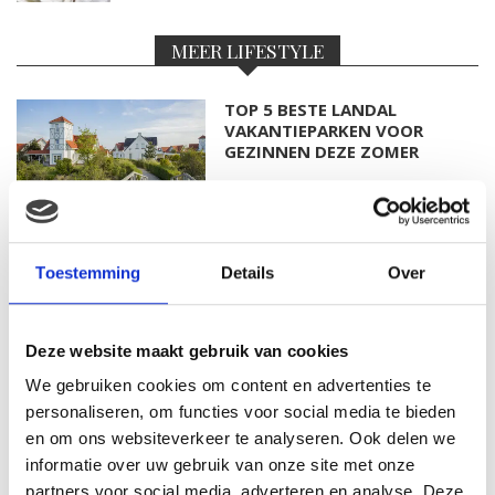
MEER LIFESTYLE
TOP 5 BESTE LANDAL
VAKANTIEPARKEN VOOR
GEZINNEN DEZE ZOMER
DIT HEMA BUITENSPEELGOED
Toestemming
Details
Over
VEROVERT DEZE ZOMER
NEDERLANDSE TUINEN
Deze website maakt gebruik van cookies
We gebruiken cookies om content en advertenties te
SALE BIJ PRÉNATAL: SHOP NU
personaliseren, om functies voor social media te bieden
TOT 50% KORTING
en om ons websiteverkeer te analyseren. Ook delen we
informatie over uw gebruik van onze site met onze
partners voor social media, adverteren en analyse. Deze