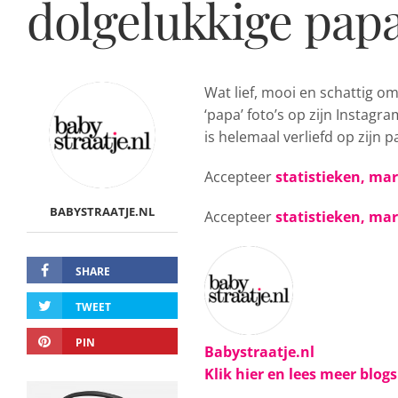
dolgelukkige papa
Wat lief, mooi en schattig om
‘papa’ foto’s op zijn Instagr
is helemaal verliefd op zijn 
Accepteer
statistieken, ma
BABYSTRAATJE.NL
Accepteer
statistieken, ma
SHARE
TWEET
PIN
Babystraatje.nl
Klik hier en lees meer blog