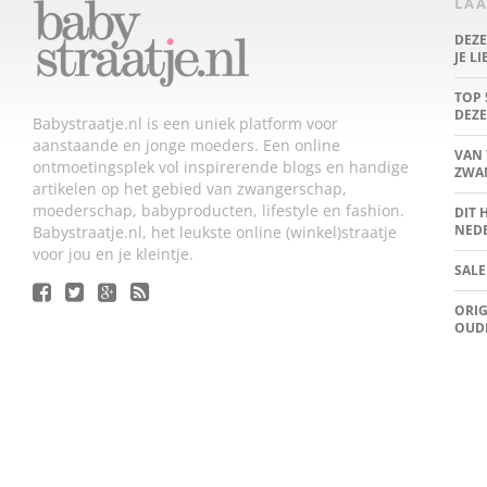
LAA
DEZ
JE L
TOP 
DEZE
Babystraatje.nl is een uniek platform voor
aanstaande en jonge moeders. Een online
VAN 
ontmoetingsplek vol inspirerende blogs en handige
ZWA
artikelen op het gebied van zwangerschap,
moederschap, babyproducten, lifestyle en fashion.
DIT 
NED
Babystraatje.nl, het leukste online (winkel)straatje
voor jou en je kleintje.
SALE
ORIG
OUD