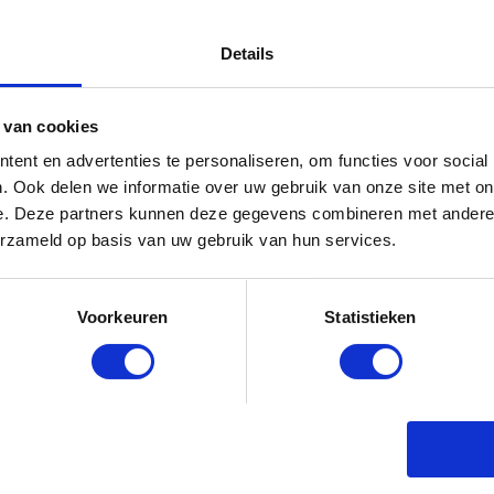
Details
DIT HEMA BUITENSPEELGOED VE
NEDERLANDSE TUINEN
 van cookies
BABYSTRAATJE.NL
25 JUNI 2026
ent en advertenties te personaliseren, om functies voor social
. Ook delen we informatie over uw gebruik van onze site met on
e. Deze partners kunnen deze gegevens combineren met andere i
erzameld op basis van uw gebruik van hun services.
Voorkeuren
Statistieken
SALE BIJ PRÉNATAL: SHOP NU TO
BABYSTRAATJE.NL
30 JUNI 2026