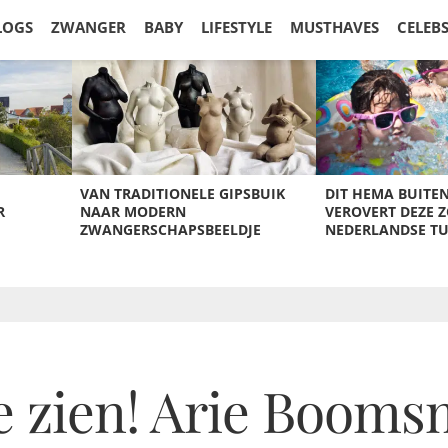
LOGS
ZWANGER
BABY
LIFESTYLE
MUSTHAVES
CELEB
VAN TRADITIONELE GIPSBUIK
DIT HEMA BUITE
R
NAAR MODERN
VEROVERT DEZE 
ZWANGERSCHAPSBEELDJE
NEDERLANDSE T
e zien! Arie Booms