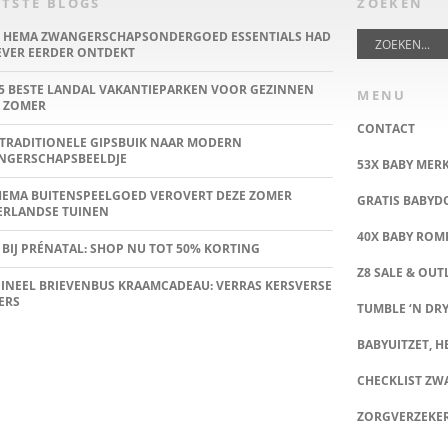
TSTE BLOGS
ZOEKEN
E HEMA ZWANGERSCHAPSONDERGOED ESSENTIALS HAD
IEVER EERDER ONTDEKT
5 BESTE LANDAL VAKANTIEPARKEN VOOR GEZINNEN
MENU
 ZOMER
CONTACT
TRADITIONELE GIPSBUIK NAAR MODERN
NGERSCHAPSBEELDJE
53X BABY MER
HEMA BUITENSPEELGOED VEROVERT DEZE ZOMER
GRATIS BABY
ERLANDSE TUINEN
40X BABY ROMP
 BIJ PRÉNATAL: SHOP NU TOT 50% KORTING
Z8 SALE & OUT
INEEL BRIEVENBUS KRAAMCADEAU: VERRAS KERSVERSE
ERS
TUMBLE ‘N DRY
BABYUITZET, HE
CHECKLIST Z
ZORGVERZEKE