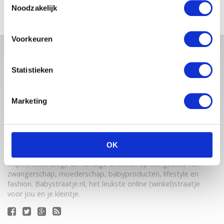
Noodzakelijk
Voorkeuren
Statistieken
Marketing
Babystraatje.nl is een uniek platform voor aanstaande en
OK
jonge moeders. Een online ontmoetingsplek vol
inspirerende blogs en handige artikelen op het gebied van
zwangerschap, moederschap, babyproducten, lifestyle en
fashion. Babystraatje.nl, het leukste online (winkel)straatje
voor jou en je kleintje.