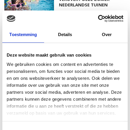
NEDERLANDSE TUINEN
SALE BIJ PRÉNATAL: SHOP NU
Toestemming
Details
Over
TOT 50% KORTING
Deze website maakt gebruik van cookies
We gebruiken cookies om content en advertenties te
WAAROM COMFORT
personaliseren, om functies voor social media te bieden
BELANGRIJKER WORDT NA JE
en om ons websiteverkeer te analyseren. Ook delen we
ZWANGERSCHAP
informatie over uw gebruik van onze site met onze
partners voor social media, adverteren en analyse. Deze
partners kunnen deze gegevens combineren met andere
informatie die u aan ze heeft verstrekt of die ze hebben
5X TIPS OM ALS KERSVERSE
verzameld op basis van uw gebruik van hun services.
OUDER TE GENIETEN VAN EEN
RUSTIG MOMENTJE
Toestemmingsselectie