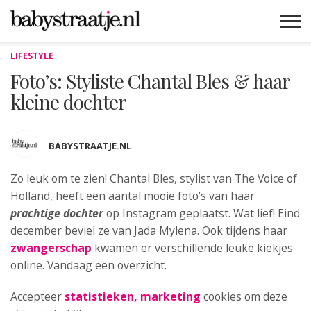
LIFESTYLE
MAMABLOGS
MAMAVLOGS
ZWANGER
BABY
LIFESTYLE
MUSTHAVES
CELEBS
ADVIES
WEBSHOPS
GRATIS
WIN
KORTINGEN
Foto’s: Styliste Chantal Bles & haar
kleine dochter
BABYSTRAATJE.NL
Zo leuk om te zien! Chantal Bles, stylist van The Voice of
Holland, heeft een aantal mooie foto’s
van haar
prachtige dochter
op Instagram geplaatst. Wat lief! Eind
december beviel ze van Jada Mylena. Ook tijdens haar
zwangerschap
kwamen er verschillende leuke kiekjes
online. Vandaag een overzicht.
Accepteer
statistieken, marketing
cookies om deze