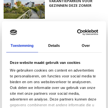
VAKANTIEPARKEN VOOR
GEZINNEN DEZE ZOMER
DIT HEMA BUITENSPEELGOED
VEROVERT DEZE ZOMER
NEDERLANDSE TUINEN
Toestemming
Details
Over
SALE BIJ PRÉNATAL: SHOP NU
Deze website maakt gebruik van cookies
TOT 50% KORTING
We gebruiken cookies om content en advertenties
te personaliseren, om functies voor social media te
bieden en om ons websiteverkeer te analyseren.
Ook delen we informatie over uw gebruik van onze
WAAROM COMFORT
site met onze partners voor social media,
BELANGRIJKER WORDT NA JE
adverteren en analyse. Deze partners kunnen deze
ZWANGERSCHAP
gegevens combineren met andere informatie die u