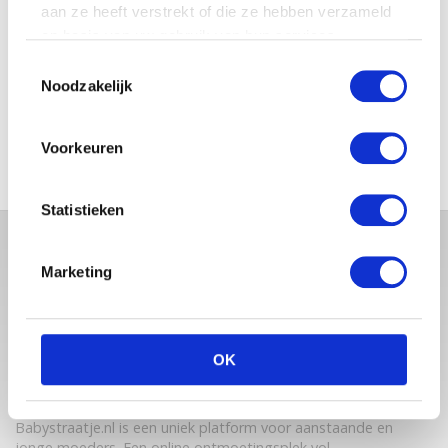
aan ze heeft verstrekt of die ze hebben verzameld
op basis van uw gebruik van hun services.
Toestemmingsselectie
5X TIPS OM ALS KERSVERSE
Noodzakelijk
OUDER TE GENIETEN VAN EEN
RUSTIG MOMENTJE
Voorkeuren
Statistieken
Marketing
OK
Babystraatje.nl is een uniek platform voor aanstaande en
jonge moeders. Een online ontmoetingsplek vol