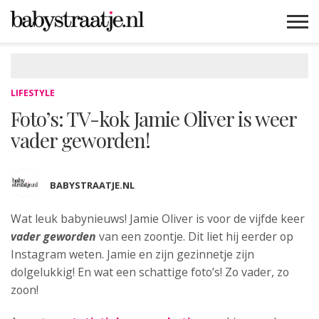
MAMABLOGS
MAMAVLOGS
ZWANGER
BABY
LIFESTYLE
MUSTHAVES
CELEBS
ADVIES
WEBSHOPS
GRATIS
WIN
KORTINGEN
LIFESTYLE
Foto’s: TV-kok Jamie Oliver is weer
vader geworden!
BABYSTRAATJE.NL
Wat leuk babynieuws! Jamie Oliver is voor de vijfde keer
vader geworden
van
een zoontje. Dit liet hij eerder op
Instagram weten. Jamie en zijn gezinnetje zijn
dolgelukkig! En wat een schattige foto’s! Zo vader, zo
zoon!