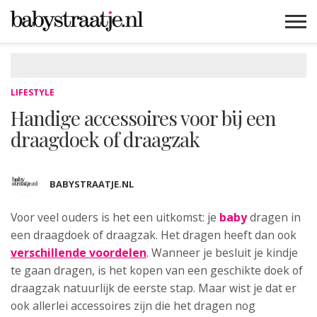
MAMABLOGS
MAMAVLOGS
ZWANGER
BABY
LIFESTYLE
MUSTHAVES
CELEBS
ADVIES
WEBSHOPS
GRATIS
WIN
KORTINGEN
LIFESTYLE
Handige accessoires voor bij een
draagdoek of draagzak
BABYSTRAATJE.NL
Voor veel ouders is het een uitkomst: je
baby
dragen in
een draagdoek of draagzak. Het dragen heeft dan ook
verschillende voordelen
. Wanneer je besluit je kindje
te gaan dragen, is het kopen van een geschikte doek of
draagzak natuurlijk de eerste stap. Maar wist je dat er
ook allerlei accessoires zijn die het dragen nog