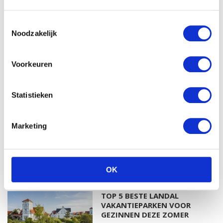
NIEUWSTE BLOGS
Toestemmingsselectie
Noodzakelijk
DEZE HEMA ZWANGERSCHAPSONDERGOED
ESSENTIALS HAD JE LIEVER EERDER ONTDEKT
Voorkeuren
TOP 5 BESTE LANDAL VAKANTIEPARKEN VOOR
GEZINNEN DEZE ZOMER
Statistieken
Marketing
VAN TRADITIONELE GIPSBUIK NAAR MODERN
ZWANGERSCHAPSBEELDJE
MEER LIFESTYLE
OK
TOP 5 BESTE LANDAL
VAKANTIEPARKEN VOOR
GEZINNEN DEZE ZOMER