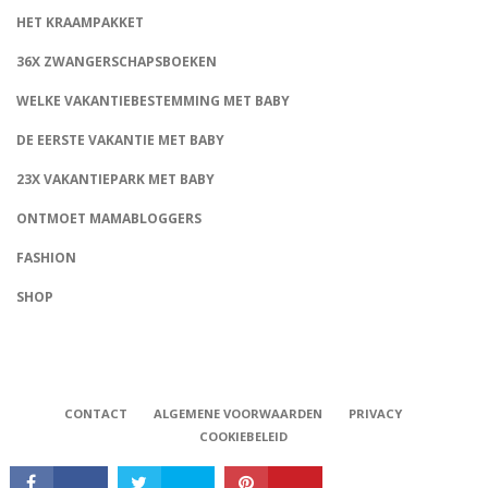
HET KRAAMPAKKET
36X ZWANGERSCHAPSBOEKEN
WELKE VAKANTIEBESTEMMING MET BABY
DE EERSTE VAKANTIE MET BABY
23X VAKANTIEPARK MET BABY
ONTMOET MAMABLOGGERS
FASHION
CONNECT
SHOP
CONTACT
ALGEMENE VOORWAARDEN
PRIVACY
COOKIEBELEID
Babystraatje.nl, Copyright © 2019