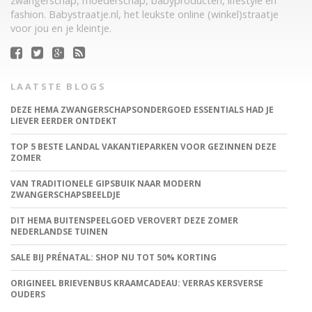
zwangerschap, moederschap, babyproducten, lifestyle en
fashion. Babystraatje.nl, het leukste online (winkel)straatje
voor jou en je kleintje.
LAATSTE BLOGS
DEZE HEMA ZWANGERSCHAPSONDERGOED ESSENTIALS HAD JE
LIEVER EERDER ONTDEKT
TOP 5 BESTE LANDAL VAKANTIEPARKEN VOOR GEZINNEN DEZE
ZOMER
VAN TRADITIONELE GIPSBUIK NAAR MODERN
ZWANGERSCHAPSBEELDJE
DIT HEMA BUITENSPEELGOED VEROVERT DEZE ZOMER
NEDERLANDSE TUINEN
SALE BIJ PRÉNATAL: SHOP NU TOT 50% KORTING
ORIGINEEL BRIEVENBUS KRAAMCADEAU: VERRAS KERSVERSE
OUDERS