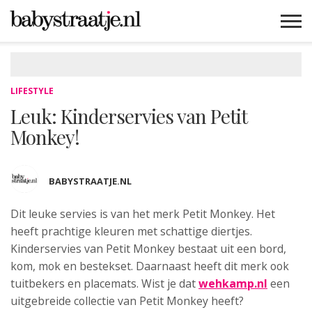
MAMABLOGS
MAMAVLOGS
ZWANGER
BABY
LIFESTYLE
MUSTHAVES
CELEBS
ADVIES
WEBSHOPS
GRATIS
WIN
KORTINGEN
LIFESTYLE
Leuk: Kinderservies van Petit
Monkey!
BABYSTRAATJE.NL
Dit leuke servies is van het merk Petit Monkey. Het
heeft prachtige
kleuren met schattige diertjes.
Kinderservies van Petit Monkey bestaat uit een bord,
kom, mok en bestekset. Daarnaast heeft dit merk ook
tuitbekers en placemats. Wist je dat
wehkamp.nl
een
uitgebreide collectie van Petit Monkey heeft?