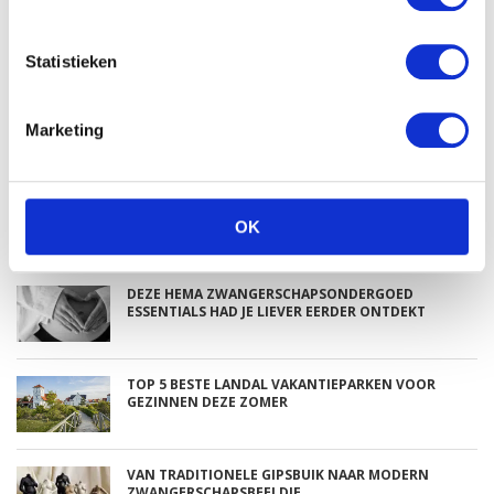
Statistieken
Babystraatje.nl
Marketing
Klik hier en lees meer blogs…
OK
NIEUWSTE BLOGS
DEZE HEMA ZWANGERSCHAPSONDERGOED
ESSENTIALS HAD JE LIEVER EERDER ONTDEKT
TOP 5 BESTE LANDAL VAKANTIEPARKEN VOOR
GEZINNEN DEZE ZOMER
VAN TRADITIONELE GIPSBUIK NAAR MODERN
ZWANGERSCHAPSBEELDJE