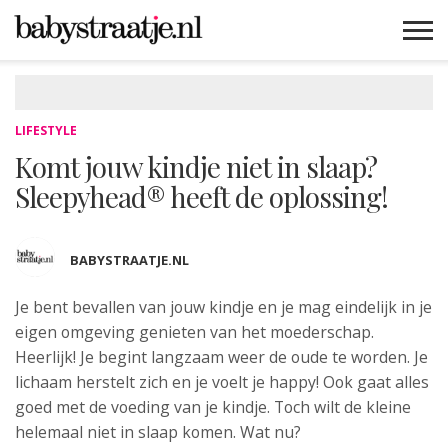
MAMABLOGS
MAMAVLOGS
ZWANGER
BABY
LIFESTYLE
MUSTHAVES
CELEBS
ADVIES
WEBSHOPS
GRATIS
WIN
KORTINGEN
LIFESTYLE
Komt jouw kindje niet in slaap?
Sleepyhead® heeft de oplossing!
BABYSTRAATJE.NL
Je bent bevallen van jouw kindje
en je mag eindelijk in je
eigen omgeving genieten van het moederschap.
Heerlijk! Je begint langzaam weer de oude te worden. Je
lichaam herstelt zich en je voelt je happy! Ook gaat alles
goed met de voeding van je kindje. Toch wilt de kleine
helemaal niet in slaap komen. Wat nu?