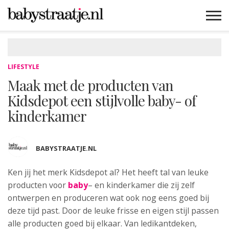
MAMABLOGS
MAMAVLOGS
ZWANGER
BABY
LIFESTYLE
MUSTHAVES
CELEBS
ADVIES
WEBSHOPS
GRATIS
WIN
KORTINGEN
LIFESTYLE
Maak met de producten van
Kidsdepot een stijlvolle baby- of
kinderkamer
BABYSTRAATJE.NL
Ken jij het merk Kidsdepot al? Het heeft tal van l
euke
producten voor
baby
– en kinderkamer die zij zelf
ontwerpen en produceren wat ook nog eens goed bij
deze tijd past. Door de leuke frisse en eigen stijl passen
alle producten goed bij elkaar. Van ledikantdeken,