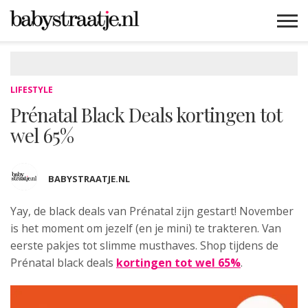
MAMABLOGS
MAMAVLOGS
ZWANGER
BABY
LIFESTYLE
MUSTHAVES
CELEBS
ADVIES
WEBSHOPS
GRATIS
WIN
KORTINGEN
LIFESTYLE
Prénatal Black Deals kortingen tot
wel 65%
BABYSTRAATJE.NL
Yay, de black deals van Prénatal zijn gestart!
November
is het moment om jezelf (en je mini) te trakteren. Van
eerste pakjes tot slimme musthaves. Shop tijdens de
Prénatal black deals
kortingen tot wel 65%
.