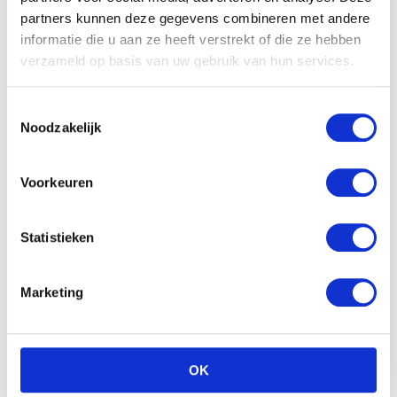
partners kunnen deze gegevens combineren met andere
informatie die u aan ze heeft verstrekt of die ze hebben
verzameld op basis van uw gebruik van hun services.
Toestemmingsselectie
Noodzakelijk
Voorkeuren
Buggy’s tot 30% korting
Van shoptrip tot city stroll, onze buggy’s zijn licht, slim
Statistieken
en klaar voor avontuur. En nu extra leuk:
tot 30%
korting tijdens de black deals
. Snel vouwen, soepel
Marketing
rijden, slim besparen.
OK