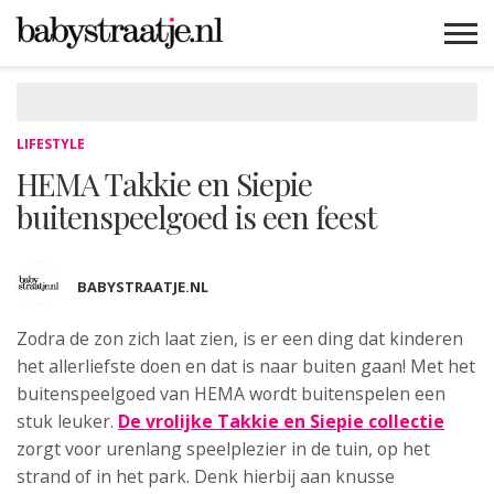
MAMABLOGS
MAMAVLOGS
ZWANGER
BABY
LIFESTYLE
MUSTHAVES
CELEBS
ADVIES
WEBSHOPS
GRATIS
WIN
KORTINGEN
LIFESTYLE
HEMA Takkie en Siepie
buitenspeelgoed is een feest
BABYSTRAATJE.NL
Zodra de zon zich laat zien, is er een ding dat kinderen
het allerliefste doen
en dat is naar buiten gaan! Met het
buitenspeelgoed van HEMA wordt buitenspelen een
stuk leuker.
De vrolijke Takkie en Siepie collectie
zorgt voor urenlang speelplezier in de tuin, op het
strand of in het park. Denk hierbij aan knusse