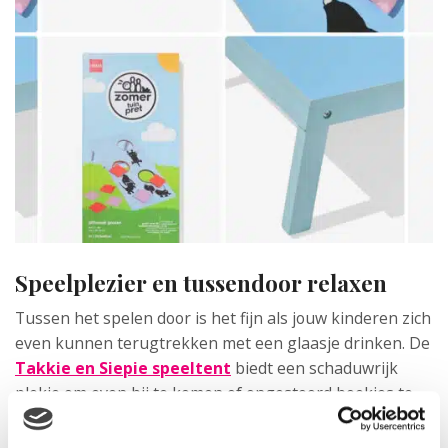
Speelplezier en tussendoor relaxen
Tussen het spelen door is het fijn als jouw kinderen zich
even kunnen terugtrekken met een glaasje drinken. De
Takkie en Siepie speeltent
biedt een schaduwrijk
plekje om even bij te komen of ongestoord boekjes te
lezen. De blauw-wit gestreepte tent heeft een roze
raampje met gordijntje om even naar buiten te kijken.