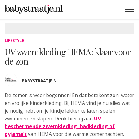
MAMABLOGS
MAMAVLOGS
ZWANGER
BABY
LIFESTYLE
MUSTHAVES
CELEBS
ADVIES
WEBSHOPS
GRATIS
WIN
KORTINGEN
LIFESTYLE
UV zwemkleding HEMA: klaar voor
de zon
BABYSTRAATJE.NL
De zomer is weer begonnen! En dat betekent zon, water
en
vrolijke kinderkleding. Bij HEMA vind je nu alles wat
je nodig hebt om je kindje lekker te laten spelen,
zwemmen en slapen. Denk hierbij aan
UV-
beschermende zwemkleding, badkleding of
pyjama’s
van HEMA voor die warme zomernachten.