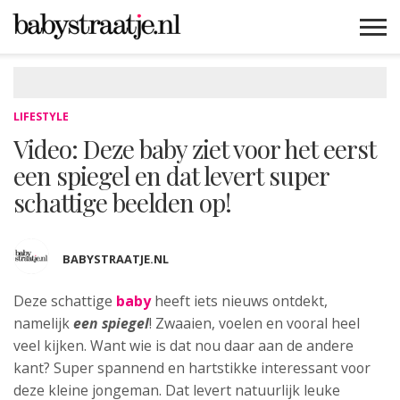
MAMABLOGS
MAMAVLOGS
ZWANGER
BABY
LIFESTYLE
MUSTHAVES
CELEBS
ADVIES
WEBSHOPS
GRATIS
WIN
KORTINGEN
LIFESTYLE
Video: Deze baby ziet voor het eerst
een spiegel en dat levert super
schattige beelden op!
BABYSTRAATJE.NL
Deze schattige
baby
heeft iets nieuws ontdekt,
namelijk
een spiegel
!
Zwaaien, voelen en vooral heel
veel kijken. Want wie is dat nou daar aan de andere
kant? Super spannend en hartstikke interessant voor
deze kleine jongeman. Dat levert natuurlijk leuke