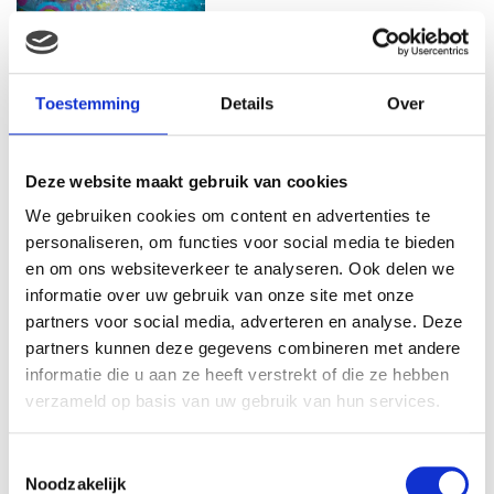
SALE BIJ PRÉNATAL: SHOP NU
TOT 50% KORTING
Toestemming
Details
Over
Deze website maakt gebruik van cookies
WAAROM COMFORT
We gebruiken cookies om content en advertenties te
BELANGRIJKER WORDT NA JE
personaliseren, om functies voor social media te bieden
ZWANGERSCHAP
en om ons websiteverkeer te analyseren. Ook delen we
informatie over uw gebruik van onze site met onze
partners voor social media, adverteren en analyse. Deze
partners kunnen deze gegevens combineren met andere
5X TIPS OM ALS KERSVERSE
informatie die u aan ze heeft verstrekt of die ze hebben
OUDER TE GENIETEN VAN EEN
verzameld op basis van uw gebruik van hun services.
RUSTIG MOMENTJE
Toestemmingsselectie
Noodzakelijk