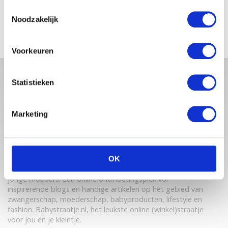
RUSTIG MOMENTJE
Toestemmingsselectie
Noodzakelijk
Voorkeuren
Statistieken
Marketing
OK
Babystraatje.nl is een uniek platform voor aanstaande en
jonge moeders. Een online ontmoetingsplek vol
inspirerende blogs en handige artikelen op het gebied van
zwangerschap, moederschap, babyproducten, lifestyle en
fashion. Babystraatje.nl, het leukste online (winkel)straatje
voor jou en je kleintje.