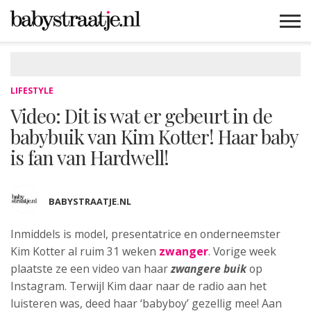
MAMABLOGS
MAMAVLOGS
ZWANGER
BABY
LIFESTYLE
MUSTHAVES
CELEBS
ADVIES
WEBSHOPS
GRATIS
WIN
KORTINGEN
LIFESTYLE
Video: Dit is wat er gebeurt in de
babybuik van Kim Kotter! Haar baby
is fan van Hardwell!
BABYSTRAATJE.NL
Inmiddels is model, presentatrice en onderneemster
Kim Kotter al ruim 31 weken
zwanger
.
Vorige week
plaatste ze een video van haar
zwangere buik
op
Instagram. Terwijl Kim daar naar de radio aan het
luisteren was, deed haar ‘babyboy’ gezellig mee! Aan