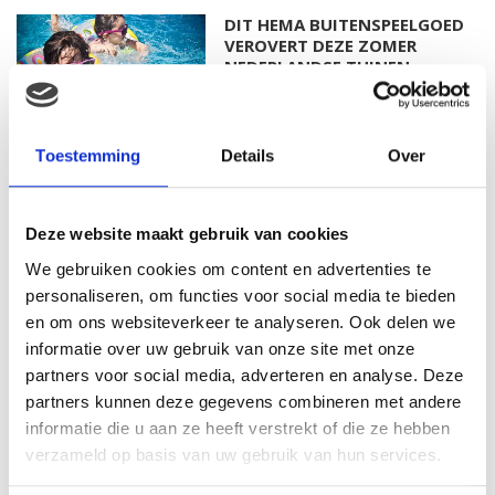
DIT HEMA BUITENSPEELGOED
VEROVERT DEZE ZOMER
NEDERLANDSE TUINEN
Toestemming
Details
Over
SALE BIJ PRÉNATAL: SHOP NU
TOT 50% KORTING
Deze website maakt gebruik van cookies
We gebruiken cookies om content en advertenties te
personaliseren, om functies voor social media te bieden
WAAROM COMFORT
en om ons websiteverkeer te analyseren. Ook delen we
BELANGRIJKER WORDT NA JE
informatie over uw gebruik van onze site met onze
ZWANGERSCHAP
partners voor social media, adverteren en analyse. Deze
partners kunnen deze gegevens combineren met andere
informatie die u aan ze heeft verstrekt of die ze hebben
verzameld op basis van uw gebruik van hun services.
5X TIPS OM ALS KERSVERSE
OUDER TE GENIETEN VAN EEN