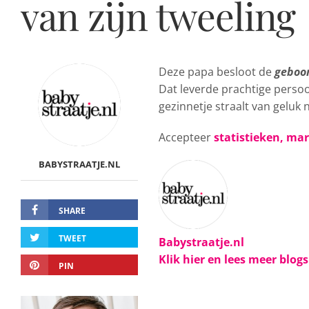
van zijn tweeling
Deze papa besloot de
geboor
Dat leverde prachtige persoo
gezinnetje straalt van geluk
Accepteer
statistieken, ma
BABYSTRAATJE.NL
SHARE
TWEET
Babystraatje.nl
Klik hier en lees meer blog
PIN