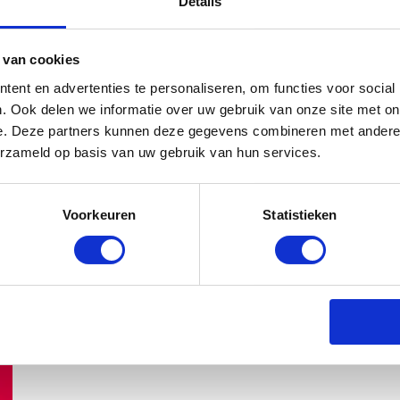
Details
NEDERLANDSE TUINEN
BABYSTRAATJE.NL
25 JUNI 2026
 van cookies
ent en advertenties te personaliseren, om functies voor social
. Ook delen we informatie over uw gebruik van onze site met on
e. Deze partners kunnen deze gegevens combineren met andere i
erzameld op basis van uw gebruik van hun services.
Voorkeuren
Statistieken
SALE BIJ PRÉNATAL: SHOP NU TO
BABYSTRAATJE.NL
30 JUNI 2026