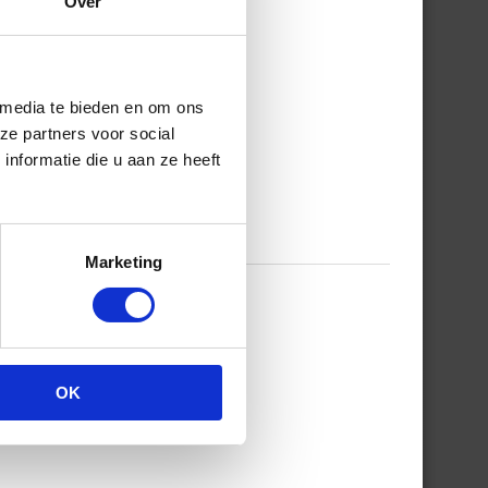
Over
 media te bieden en om ons
ze partners voor social
nformatie die u aan ze heeft
Marketing
T 50% KORTING
OK