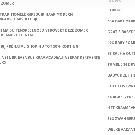
MENU
 ZOMER
CONTACT
TRADITIONELE GIPSBUIK NAAR MODERN
NGERSCHAPSBEELDJE
53X BABY MER
HEMA BUITENSPEELGOED VEROVERT DEZE ZOMER
GRATIS BABY
ERLANDSE TUINEN
40X BABY ROMP
 BIJ PRÉNATAL: SHOP NU TOT 50% KORTING
Z8 SALE & OUT
INEEL BRIEVENBUS KRAAMCADEAU: VERRAS KERSVERSE
ERS
TUMBLE ‘N DRY
BABYUITZET, HE
CHECKLIST Z
ZORGVERZEKE
HET KRAAMPA
36X ZWANGER
WELKE VAKANT