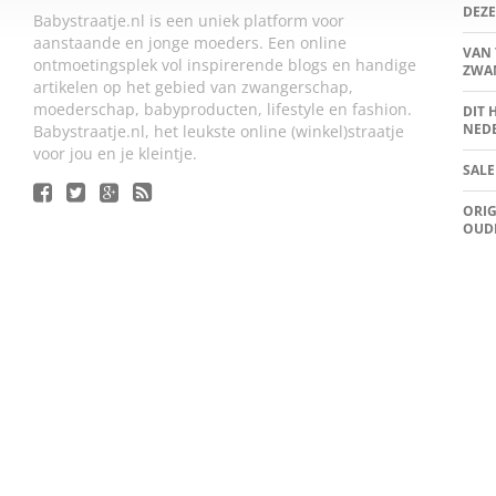
DEZE
Babystraatje.nl is een uniek platform voor
aanstaande en jonge moeders. Een online
VAN 
ontmoetingsplek vol inspirerende blogs en handige
ZWA
artikelen op het gebied van zwangerschap,
moederschap, babyproducten, lifestyle en fashion.
DIT 
NED
Babystraatje.nl, het leukste online (winkel)straatje
voor jou en je kleintje.
SALE
ORIG
OUD