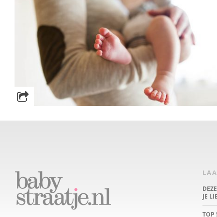
LAA
DEZ
JE L
TOP 