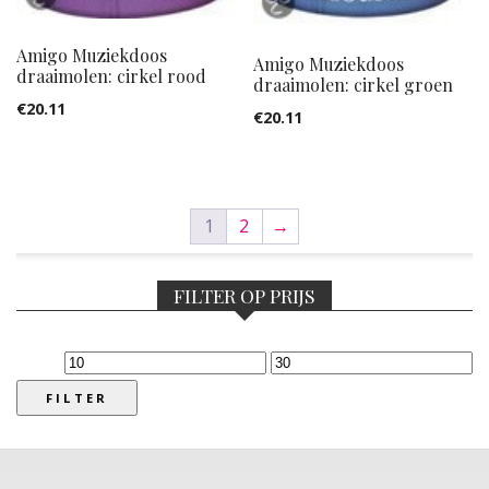
Amigo Muziekdoos
Amigo Muziekdoos
draaimolen: cirkel rood
draaimolen: cirkel groen
€
20.11
€
20.11
1
2
→
FILTER OP PRIJS
Min.
Max.
prijs
prijs
FILTER