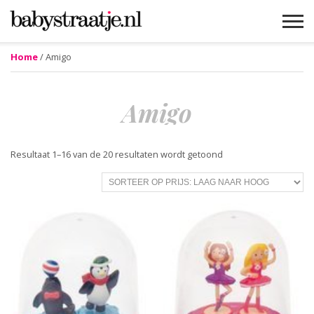
Home
/ Amigo
MAMABLOGS
MAMAVLOGS
ZWANGER
BABY
LIFESTYLE
MUSTHAVES
CELEBS
ADVIES
WEBSHOPS
GRATIS
WIN
KORTINGEN
Amigo
Gesorteerd
Resultaat 1–16 van de 20 resultaten wordt getoond
op
prijs:
laag
naar
hoog