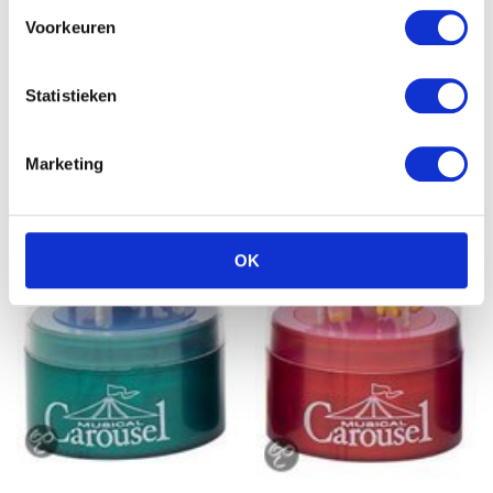
€
19.52
€
19.52
Voorkeuren
Statistieken
Marketing
OK