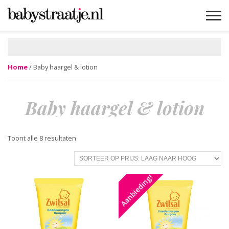
MAMABLOGS
MAMAVLOGS
ZWANGER
BABY
LIFESTYLE
MUSTHAVES
CELEBS
ADVIES
WEBSHOPS
GRATIS
WIN
KORTINGEN
Home
/ Baby haargel & lotion
Baby haargel & lotion
Toont alle 8 resultaten
Aanbieding!