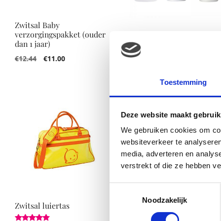
Zwitsal Baby
Neutral Babypakket
verzorgingspakket (ouder
dan 1 jaar)
€
15.68
€
14.89
€
12.44
€
11.00
Toestemming
Deze website maakt gebruik
We gebruiken cookies om cont
websiteverkeer te analyseren
media, adverteren en analys
verstrekt of die ze hebben v
Toestemmingsselectie
Noodzakelijk
Zwitsal luiertas