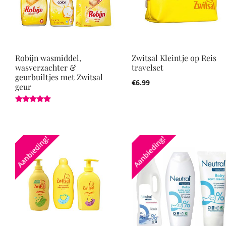
Robijn wasmiddel,
Zwitsal Kleintje op Reis
wasverzachter &
travelset
geurbuiltjes met Zwitsal
€
6.99
geur
Gewaardeerd
5.00
uit 5
Aanbieding!
Aanbieding!