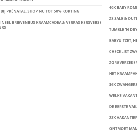
40X BABY ROMP
 BIJ PRÉNATAL: SHOP NU TOT 50% KORTING
Z8 SALE & OUT
INEEL BRIEVENBUS KRAAMCADEAU: VERRAS KERSVERSE
ERS
TUMBLE ‘N DRY
BABYUITZET, HE
CHECKLIST Z
ZORGVERZEKE
HET KRAAMPA
36X ZWANGER
WELKE VAKANT
DE EERSTE VAK
23X VAKANTIE
ONTMOET MA