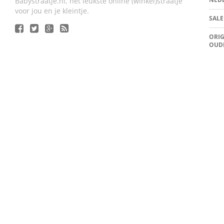
Babystraatje.nl, het leukste online (winkel)straatje
voor jou en je kleintje.
SALE
ORIG
OUD