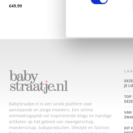
Gewaardeerd
€
49.99
5.00
uit 5
LAA
DEZ
JE L
TOP 
DEZE
Babystraatje.nl is een uniek platform voor
aanstaande en jonge moeders. Een online
VAN 
ontmoetingsplek vol inspirerende blogs en handige
ZWA
artikelen op het gebied van zwangerschap,
moederschap, babyproducten, lifestyle en fashion.
DIT 
NED