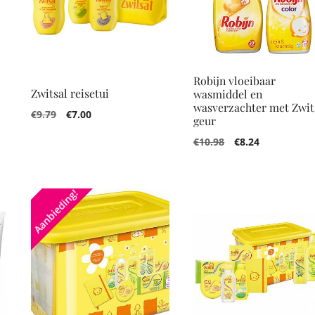
Robijn vloeibaar
Zwitsal reisetui
wasmiddel en
wasverzachter met Zwit
€
9.79
€
7.00
geur
€
10.98
€
8.24
Aanbieding!