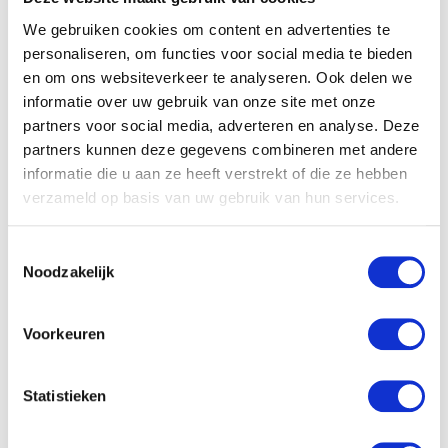
Olvarit Mijn Eerst Hapjes
Olvarit Mijn Eerste Hapjes
We gebruiken cookies om content en advertenties te
wortel, bloemkool en rijst
peer, druif, sinaasappel en
(6-pack)
banaan (6-pack)
personaliseren, om functies voor social media te bieden
en om ons websiteverkeer te analyseren. Ook delen we
informatie over uw gebruik van onze site met onze
partners voor social media, adverteren en analyse. Deze
partners kunnen deze gegevens combineren met andere
informatie die u aan ze heeft verstrekt of die ze hebben
verzameld op basis van uw gebruik van hun services.
Toestemmingsselectie
Noodzakelijk
Voorkeuren
Olvarit Peutermenu
Olvarit Zomerfruit
Broccoli met kip, wortels
knijpzakje (6-pack)
& aardappels (5-pack)
Statistieken