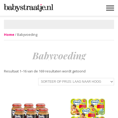
MAMABLOGS
MAMAVLOGS
ZWANGER
BABY
LIFESTYLE
MUSTHAVES
CELEBS
ADVIES
WEBSHOPS
GRATIS
WIN
KORTINGEN
Home
/ Babyvoeding
Babyvoeding
Resultaat 1–16 van de 169 resultaten wordt getoond