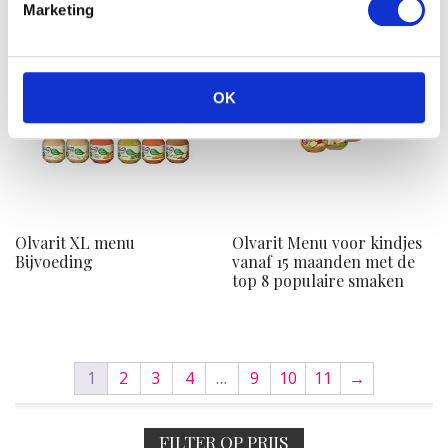
Marketing
OK
Olvarit XL menu
Olvarit Menu voor kindjes
Bijvoeding
vanaf 15 maanden met de
top 8 populaire smaken
1
2
3
4
…
9
10
11
→
FILTER OP PRIJS