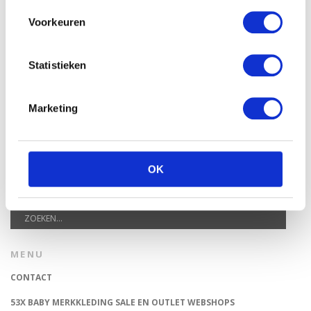
TOP 5 BESTE LANDAL VAKANTIEPARKEN VOOR GEZINNEN DEZE
Voorkeuren
ZOMER
VAN TRADITIONELE GIPSBUIK NAAR MODERN
ZWANGERSCHAPSBEELDJE
Statistieken
DIT HEMA BUITENSPEELGOED VEROVERT DEZE ZOMER
NEDERLANDSE TUINEN
Marketing
SALE BIJ PRÉNATAL: SHOP NU TOT 50% KORTING
ORIGINEEL BRIEVENBUS KRAAMCADEAU: VERRAS KERSVERSE
OUDERS
OK
ZOEKEN
MENU
CONTACT
53X BABY MERKKLEDING SALE EN OUTLET WEBSHOPS