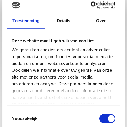
Toestemming
Details
Over
Deze website maakt gebruik van cookies
We gebruiken cookies om content en advertenties
Babystraatje.nl is een uniek platform voor aanstaande en
te personaliseren, om functies voor social media te
jonge moeders. Een online ontmoetingsplek vol
bieden en om ons websiteverkeer te analyseren.
inspirerende blogs en handige artikelen op het gebied van
Ook delen we informatie over uw gebruik van onze
zwangerschap, moederschap, babyproducten, lifestyle en
site met onze partners voor social media,
fashion. Babystraatje.nl, het leukste online (winkel)straatje
voor jou en je kleintje.
adverteren en analyse. Deze partners kunnen deze
gegevens combineren met andere informatie die u
aan ze heeft verstrekt of die ze hebben verzameld
op basis van uw gebruik van hun services.
LAATSTE BLOGS
Toestemmingsselectie
DEZE HEMA ZWANGERSCHAPSONDERGOED ESSENTIALS HAD JE
Noodzakelijk
LIEVER EERDER ONTDEKT