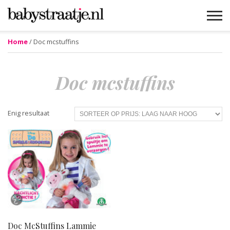
Home
/ Doc mcstuffins
MAMABLOGS
MAMAVLOGS
ZWANGER
BABY
LIFESTYLE
MUSTHAVES
CELEBS
ADVIES
WEBSHOPS
GRATIS
WIN
KORTINGEN
Doc mcstuffins
Enig resultaat
Doc McStuffins Lammie