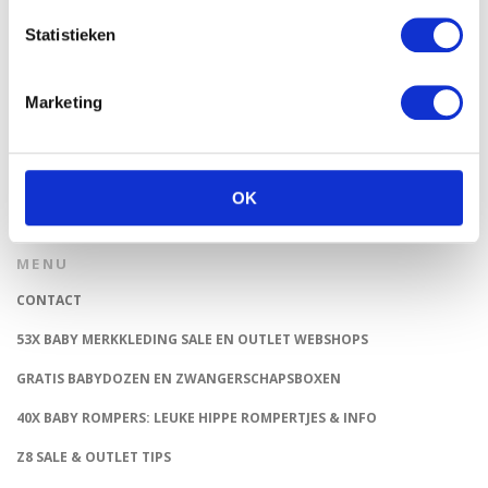
NEDERLANDSE TUINEN
Statistieken
SALE BIJ PRÉNATAL: SHOP NU TOT 50% KORTING
ORIGINEEL BRIEVENBUS KRAAMCADEAU: VERRAS KERSVERSE
Marketing
OUDERS
ZOEKEN
OK
MENU
CONTACT
53X BABY MERKKLEDING SALE EN OUTLET WEBSHOPS
GRATIS BABYDOZEN EN ZWANGERSCHAPSBOXEN
40X BABY ROMPERS: LEUKE HIPPE ROMPERTJES & INFO
Z8 SALE & OUTLET TIPS