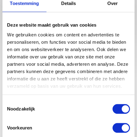
Toestemming
Details
Over
Babystraatje.nl is een uniek platform voor aanstaande en
Deze website maakt gebruik van cookies
jonge moeders. Een online ontmoetingsplek vol
inspirerende blogs en handige artikelen op het gebied van
We gebruiken cookies om content en advertenties te
zwangerschap, moederschap, babyproducten, lifestyle en
personaliseren, om functies voor social media te bieden
fashion. Babystraatje.nl, het leukste online (winkel)straatje
en om ons websiteverkeer te analyseren. Ook delen we
voor jou en je kleintje.
informatie over uw gebruik van onze site met onze
partners voor social media, adverteren en analyse. Deze
partners kunnen deze gegevens combineren met andere
LAATSTE BLOGS
informatie die u aan ze heeft verstrekt of die ze hebben
verzameld op basis van uw gebruik van hun services.
DEZE HEMA ZWANGERSCHAPSONDERGOED ESSENTIALS HAD JE
LIEVER EERDER ONTDEKT
Toestemmingsselectie
TOP 5 BESTE LANDAL VAKANTIEPARKEN VOOR GEZINNEN DEZE
Noodzakelijk
ZOMER
VAN TRADITIONELE GIPSBUIK NAAR MODERN
ZWANGERSCHAPSBEELDJE
Voorkeuren
DIT HEMA BUITENSPEELGOED VEROVERT DEZE ZOMER