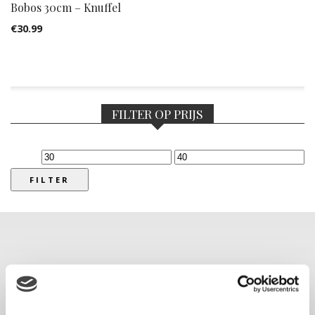
Bobos 30cm – Knuffel
€
30.99
FILTER OP PRIJS
Min.
Max.
prijs
prijs
FILTER