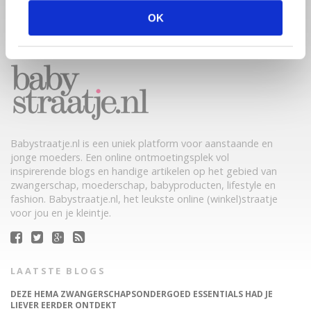
OK
Babystraatje.nl is een uniek platform voor aanstaande en
jonge moeders. Een online ontmoetingsplek vol
inspirerende blogs en handige artikelen op het gebied van
zwangerschap, moederschap, babyproducten, lifestyle en
fashion. Babystraatje.nl, het leukste online (winkel)straatje
voor jou en je kleintje.
LAATSTE BLOGS
DEZE HEMA ZWANGERSCHAPSONDERGOED ESSENTIALS HAD JE
LIEVER EERDER ONTDEKT