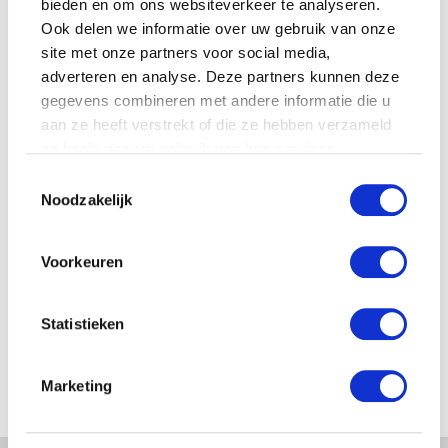
bieden en om ons websiteverkeer te analyseren.
Ook delen we informatie over uw gebruik van onze
site met onze partners voor social media,
adverteren en analyse. Deze partners kunnen deze
gegevens combineren met andere informatie die u
Zilverstad – Spaarpot –
aan ze heeft verstrekt of die ze hebben verzameld
Raceauto – Verzilverd
op basis van uw gebruik van hun services.
€
28.95
Toestemmingsselectie
Noodzakelijk
Voorkeuren
FILTER OP PRIJS
Statistieken
Min.
Max.
Marketing
prijs
prijs
FILTER