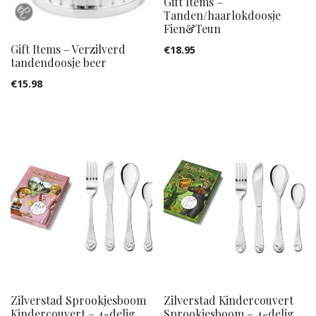
Gift Items –
Tanden/haarlokdoosje
Fien&Teun
Gift Items – Verzilverd
€
18.95
tandendoosje beer
€
15.98
Zilverstad Sprookjesboom
Zilverstad Kindercouvert
Kindercouvert – 4-delig
Sprookjesboom – 4-delig