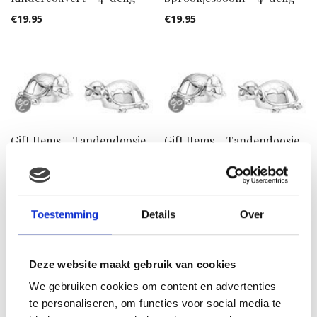
€
19.95
€
19.95
Gift Items – Tandendoosje
Gift Items – Tandendoosje
en haarlokdoosje
en haarlokdoosje
schildpad
schildpad
€
19.99
€
19.99
Toestemming
Details
Over
Deze website maakt gebruik van cookies
We gebruiken cookies om content en advertenties
te personaliseren, om functies voor social media te